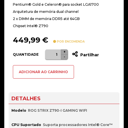
Pentium® Gold e Celeron® para socket LGA1700
Arquitetura de memória dual channel
2 x DIMM de memória DDR5 até 64GB
Chipset Intel® Z790
449,99
€
POR ENCOMENDA
+
Quantidade
QUANTIDADE
Partilhar
-
de
MB
ADICIONAR AO CARRINHO
Asus
Strix
Z790-
I
DETALHES
Gaming
WiFi
Modelo
ROG STRIX Z790-I GAMING WIFI
4xDDR5
LGA1700
CPU Suportado
Suporta processadores Intel® Core™