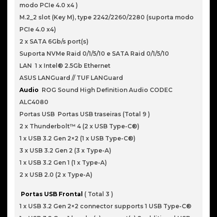
modo PCIe 4.0 x4 )
M.2_2 slot (Key M), type 2242/2260/2280 (suporta modo
PCIe 4.0 x4)
2 x SATA 6Gb/s port(s)
Suporta NVMe Raid 0/1/5/10 e SATA Raid 0/1/5/10
LAN 1 x Intel® 2.5Gb Ethernet
ASUS LANGuard // TUF LANGuard
Audio
ROG Sound High Definition Audio CODEC
ALC4080
Portas USB Portas USB traseiras (Total 9 )
2 x Thunderbolt™ 4 (2 x USB Type-C®)
1 x USB 3.2 Gen 2×2 (1 x USB Type-C®)
3 x USB 3.2 Gen 2 (3 x Type-A)
1 x USB 3.2 Gen 1 (1 x Type-A)
2 x USB 2.0 (2 x Type-A)
Portas USB Frontal
( Total 3 )
1 x USB 3.2 Gen 2×2 connector supports 1 USB Type-C®