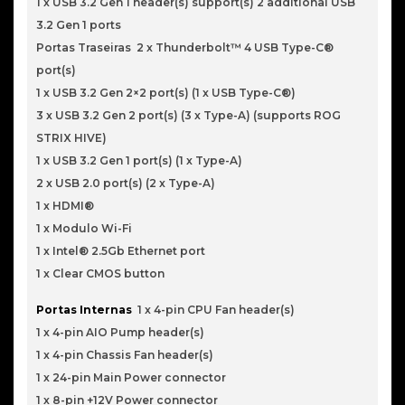
1 x USB 3.2 Gen 1 header(s) support(s) 2 additional USB
3.2 Gen 1 ports
Portas Traseiras 2 x Thunderbolt™ 4 USB Type-C®
port(s)
1 x USB 3.2 Gen 2×2 port(s) (1 x USB Type-C®)
3 x USB 3.2 Gen 2 port(s) (3 x Type-A) (supports ROG
STRIX HIVE)
1 x USB 3.2 Gen 1 port(s) (1 x Type-A)
2 x USB 2.0 port(s) (2 x Type-A)
1 x HDMI®
1 x Modulo Wi-Fi
1 x Intel® 2.5Gb Ethernet port
1 x Clear CMOS button
Portas Internas
1 x 4-pin CPU Fan header(s)
1 x 4-pin AIO Pump header(s)
1 x 4-pin Chassis Fan header(s)
1 x 24-pin Main Power connector
1 x 8-pin +12V Power connector