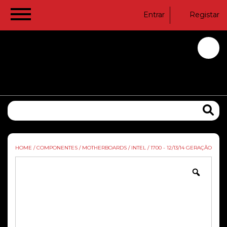
Entrar
Registar
HOME
/
COMPONENTES
/
MOTHERBOARDS
/
INTEL
/
1700 - 12/13/14 GERAÇÃO
Zoom