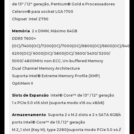
de 13ª / 12ª geração, Pentium® Gold e Processadores
Celeron® para socket LGA 1700
Chipset Intel Z790
Memória
2 x DIMM, Máximo 64GB
DDR5 7600+
(OC)/7400(OC)/7200(OC)/7000(OC)/6800(OC)/6600(OC)/6400(
6200(OC)/ 6000(OC)/ 5800(OC)/ 5600/ 5400/ 5200/
5000/ 4800MHz non-ECC, Un-buffered Memory
Dual Channel Memory Architecture
Suporta Intel® Extreme Memory Profile (XMP)
OptiMem II
Slots de Expansão
Intel® Core™ de 13ª / 12ª geração
1 x PCIe 5.0 x16 slot (suporta modo x16 ou x8/x8)
Armazenamento
Suporta 2 x M.2 slots e 2 x SATA 6GB/s
ports Intel® Core™ de 13 / 12ª geração
M.2_1 slot (Key M), type 2280(suporta modo PCIe 5.0 x4 //