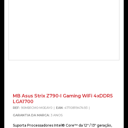
MB Asus Strix Z790-I Gaming WiFi 4xDDR5
Alterna
LGA1700
REF:
90MB1CM0-M0EAY0
EAN:
4711081947493
GARANTIA DA MARCA:
3 ANOS
Suporta Processadores Intel® Core™ da 12ª / 13º geração,