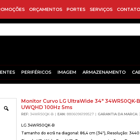
ROMOÇÕES
ORÇAMENTOS
PORTES
SERVIÇOS
CONTATO
ENTES
PERIFÉRICOS
IMAGEM
ARMAZENAMENTO
CA
Monitor Curvo LG UltraWide 34″ 34WR50QK-
UWQHD 100Hz 5ms
Zoom
REF:
34WR50QK-B
EAN:
8806096199527
GARANTIA DA MARCA:
LG 34WR50QK-B
Tamanho do ecrã na diagonal: 86,4 cm (34″), Resolução: 3440 x