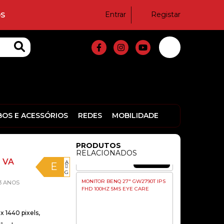
149,99€
Entrar
Registar
S
MONITOR ASUS VY229HF 22″FHD
100HZ IPS 1MS HDMI/VGA
109,00€
MONITOR LG LED 24.5 LED IPS
FULLHD 1080P 100HZ
BOS E ACESSÓRIOS
REDES
MOBILIDADE
PRODUTOS
RELACIONADOS
149,00€
B VA
A
E
G
MONITOR BENQ 27″ GW2790T IPS
3 ANOS
FHD 100HZ 5MS EYE CARE
 1440 pixels,