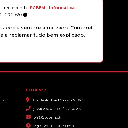
recomenda
PCBEM - Informática
A
 20:29:20
1
ock e sempre atualizado. Comprei
Não tenho r
 reclamar tudo bem explicado.
gamepad da
funciona p
faziam ess
que sim, q
com grande
LOJA Nº2
 Esqº
Rua Bento José Morais nº7 R/C
(+351) 296 652 150 / 917 865 971
loja2@pcbem.pt
Seg a Sex - 09:00 às 18:30