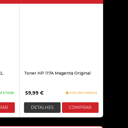
XL
Toner HP 117A Magenta Original
59,99
€
M STOCK
POR ENCOMENDA
RAR
DETALHES
COMPRAR