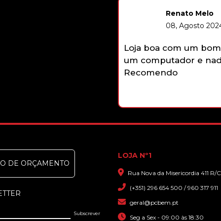
Renato Melo
08, Agosto 2024 -
Loja boa com um bom st
um computador e nada a
Recomendo
LOJA Nº1
DO DE ORÇAMENTO
Rua Nova da Misericordia 411 R/C
(+351) 296 654 500 / 960 317 911
ETTER
geral@pcbem.pt
Seg a Sex - 09:00 às 18:30