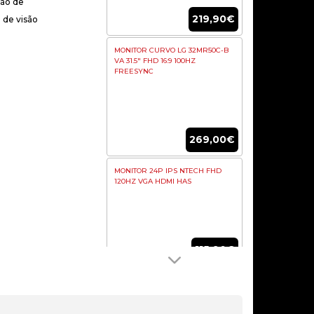
ção de
219,90€
 de visão
MONITOR CURVO LG 32MR50C-B
VA 31.5″ FHD 16:9 100HZ
FREESYNC
269,00€
MONITOR 24P IPS NTECH FHD
120HZ VGA HDMI HAS
115,90€
MONITOR DELL ULTRASHARP
31.5″ U3223QE IPS 4K
COMFORTVIEW