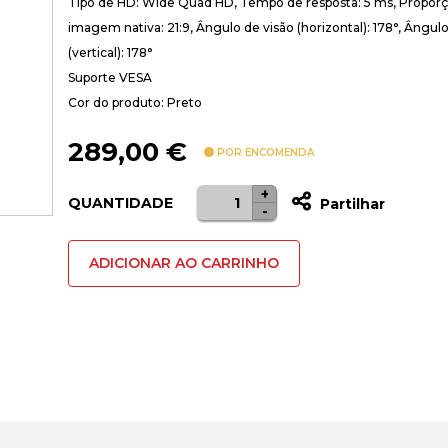
Tipo de HD: Wide Quad HD, Tempo de resposta: 5 ms, Propor
imagem nativa: 21:9, Ângulo de visão (horizontal): 178°, Ângulo
(vertical): 178°
Suporte VESA
Cor do produto: Preto
289,00
€
POR ENCOMENDA
+
Quantidade
QUANTIDADE
Partilhar
-
de
Monitor
ADICIONAR AO CARRINHO
Curvo
LG
UltraWide
34"
34WR50QK-
B
VA
UWQHD