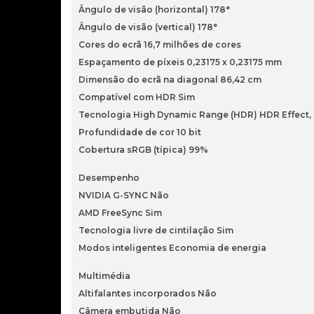
Ângulo de visão (horizontal) 178°
Ângulo de visão (vertical) 178°
Cores do ecrã 16,7 milhões de cores
Espaçamento de píxeis 0,23175 x 0,23175 mm
Dimensão do ecrã na diagonal 86,42 cm
Compatível com HDR Sim
Tecnologia High Dynamic Range (HDR) HDR Effect,
Profundidade de cor 10 bit
Cobertura sRGB (típica) 99%
Desempenho
NVIDIA G-SYNC Não
AMD FreeSync Sim
Tecnologia livre de cintilação Sim
Modos inteligentes Economia de energia
Multimédia
Altifalantes incorporados Não
Câmera embutida Não