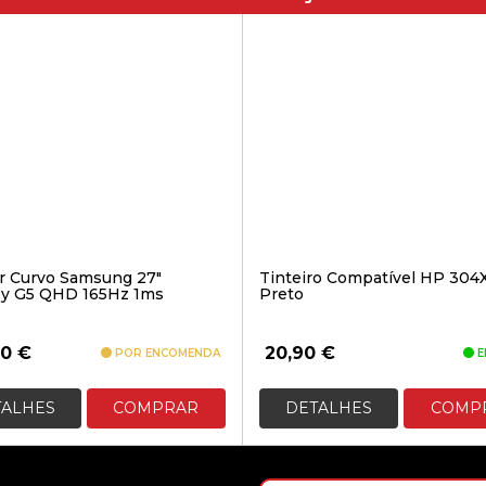
r Curvo Samsung 27″
Tinteiro Compatível HP 304
y G5 QHD 165Hz 1ms
Preto
70
€
20,90
€
POR ENCOMENDA
E
TALHES
COMPRAR
DETALHES
COMP