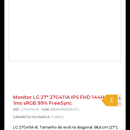
Monitor LG 27″ 27G411A IPS FHD 144Hz
A
E
1ms sRGB 99% FreeSync
G
REF:
27G411A-B
EAN:
8806096567449
GARANTIA DA MARCA:
3 ANOS
LG 27G411A-B. Tamanho do ecrã na diagonal: 68,6 cm (27″),