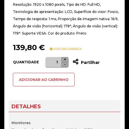
Resolução: 1920 x 1080 pixels, Tipo de HD: Full HD,
Tecnologia de apresentação: LCD, Superfície do visor: Fosco,
Tempo de resposta: 1 ms, Proporção de imagem nativa: 16:9,
Ângulo de visão (horizontal): 178°, Ângulo de visão (vertical):
178°. Suporte VESA. Cor do produto: Preto
139,80
€
POR ENCOMENDA
+
Quantidade
QUANTIDADE
Partilhar
-
de
Monitor
ADICIONAR AO CARRINHO
LG
27"
27G411A
IPS
DETALHES
FHD
144Hz
Monitores
1ms