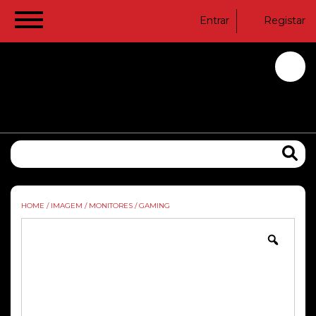
Entrar
Registar
HOME
/
IMAGEM
/
MONITORES
/
GAMING
Zoom