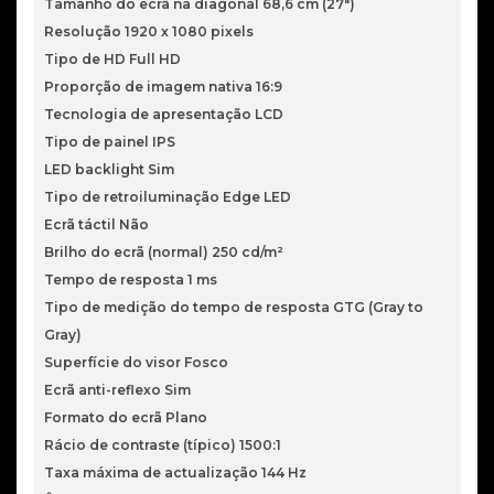
Tamanho do ecrã na diagonal 68,6 cm (27")
sRGB
Resolução 1920 x 1080 pixels
99%
Tipo de HD Full HD
FreeSync
Proporção de imagem nativa 16:9
Tecnologia de apresentação LCD
Tipo de painel IPS
LED backlight Sim
Tipo de retroiluminação Edge LED
Ecrã táctil Não
Brilho do ecrã (normal) 250 cd/m²
Tempo de resposta 1 ms
Tipo de medição do tempo de resposta GTG (Gray to
Gray)
Superfície do visor Fosco
Ecrã anti-reflexo Sim
Formato do ecrã Plano
Rácio de contraste (típico) 1500:1
Taxa máxima de actualização 144 Hz