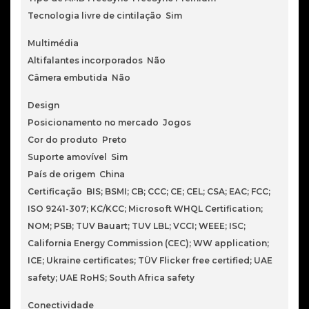
Tecnologia livre de cintilação Sim
Multimédia
Altifalantes incorporados Não
Câmera embutida Não
Design
Posicionamento no mercado Jogos
Cor do produto Preto
Suporte amovível Sim
País de origem China
Certificação BIS; BSMI; CB; CCC; CE; CEL; CSA; EAC; FCC;
ISO 9241-307; KC/KCC; Microsoft WHQL Certification;
NOM; PSB; TUV Bauart; TUV LBL; VCCI; WEEE; ISC;
California Energy Commission (CEC); WW application;
ICE; Ukraine certificates; TÜV Flicker free certified; UAE
safety; UAE RoHS; South Africa safety
Conectividade