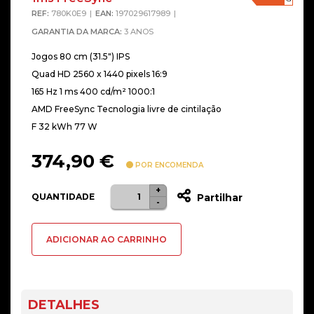
REF:
780K0E9
EAN:
197029617989
GARANTIA DA MARCA:
3 ANOS
Jogos 80 cm (31.5″) IPS
Quad HD 2560 x 1440 pixels 16:9
165 Hz 1 ms 400 cd/m² 1000:1
AMD FreeSync Tecnologia livre de cintilação
F 32 kWh 77 W
374,90
€
POR ENCOMENDA
+
Quantidade
QUANTIDADE
Partilhar
-
de
Monitor
ADICIONAR AO CARRINHO
OMEN
32q
HP
32"
DETALHES