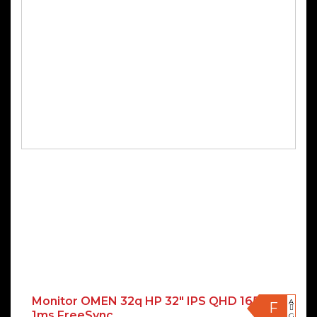
Monitor OMEN 32q HP 32″ IPS QHD 165Hz
A
F
1ms FreeSync
G