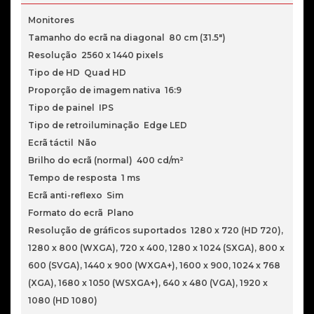
IPS
QHD
Monitores
165Hz
Tamanho do ecrã na diagonal 80 cm (31.5")
1ms
Resolução 2560 x 1440 pixels
FreeSync
Tipo de HD Quad HD
Proporção de imagem nativa 16:9
Tipo de painel IPS
Tipo de retroiluminação Edge LED
Ecrã táctil Não
Brilho do ecrã (normal) 400 cd/m²
Tempo de resposta 1 ms
Ecrã anti-reflexo Sim
Formato do ecrã Plano
Resolução de gráficos suportados 1280 x 720 (HD 720),
1280 x 800 (WXGA), 720 x 400, 1280 x 1024 (SXGA), 800 x
600 (SVGA), 1440 x 900 (WXGA+), 1600 x 900, 1024 x 768
(XGA), 1680 x 1050 (WSXGA+), 640 x 480 (VGA), 1920 x
1080 (HD 1080)