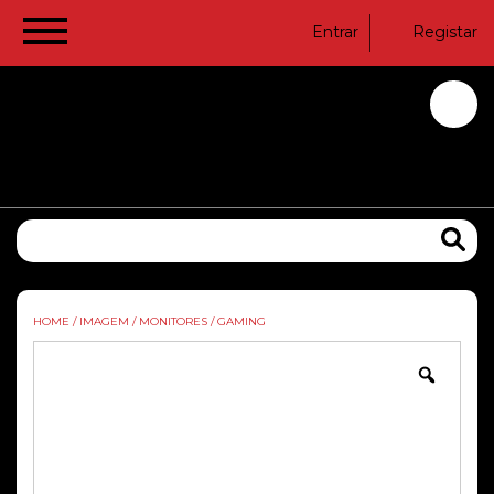
Entrar
Registar
HOME
/
IMAGEM
/
MONITORES
/
GAMING
Zoom