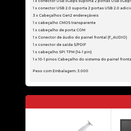
1 x conector USB 5Gbps suporta 2 portas USB 5Gbp
1 x conector USB 2.0 suporta 2 portas USB 2.0 adici
3 x Cabeçalhos Gen2 endereçáveis
1 x cabeçalho CMOS transparente
1 x cabeçalho de porta COM
1 x Conector de áudio do painel frontal (F_AUDIO)
1 x conector de saída S/PDIF
1 x cabeçalho SPI TPM (14-1 pin)
1 x 10-1 pinos Cabeçalho do sistema do painel fronta
Peso com Embalagem: 3.000