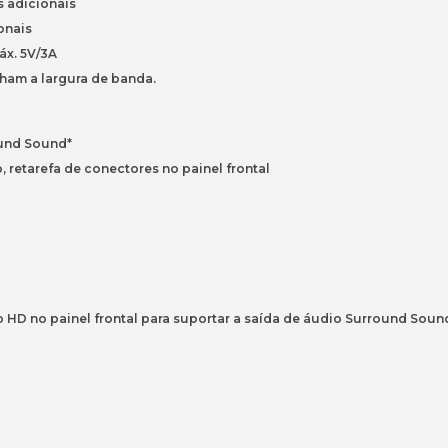
s adicionais
onais
áx. 5V/3A
lham a largura de banda.
ound Sound*
 retarefa de conectores no painel frontal
HD no painel frontal para suportar a saída de áudio Surround Sound 