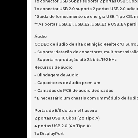
1 x conector USB 5Gbps suporta 2 portas USB 5Gbp
1 x conector USB 2.0 suporta 2 portas USB 2.0 adici
* Saída de fornecimento de energia USB Tipo C®: m
** As portas USB_E1, USB_E2, USB_E3 e USB_E4 parti
Áudio
CODEC de áudio de alta definição Realtek 7.1 Surr
– Suporta: deteção de conectores, multitransmissão,
– Suporta reprodução até 24 bits/192 kHz
Recursos de áudio
– Blindagem de Áudio
– Capacitores de áudio premium
– Camadas de PCB de áudio dedicadas
* É necessário um chassis com um módulo de áudio 
Portas de E/S do painel traseiro
2 portas USB 10Gbps (2 x Tipo A)
4 portas USB 2.0 (4 x Tipo A)
1 x DisplayPort