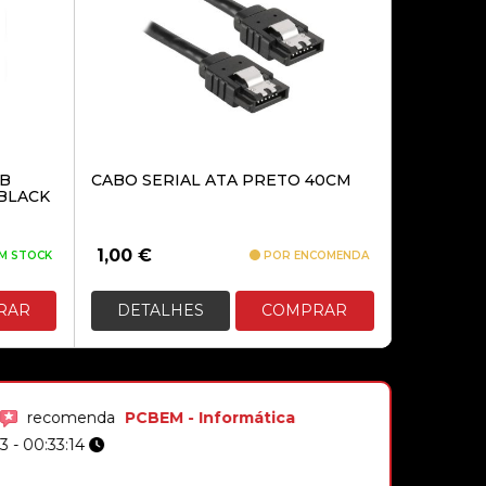
GB
CABO SERIAL ATA PRETO 40CM
BLACK
1,00
€
M STOCK
POR ENCOMENDA
RAR
DETALHES
COMPRAR
recomenda
PCBEM - Informática
3 - 00:33:14