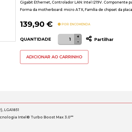
Gigabit Ethernet, Controlador LAN: Intel I219V. Componente pa
Forma da motherboard: micro ATX, Família de chipset da placa
139,90
€
POR ENCOMENDA
+
Quantidade
QUANTIDADE
Partilhar
-
de
Motherboard
ADICIONAR AO CARRINHO
Asus
Prime
H810M-
A
CSM
LGA
1851
), LGA1851
ecnologia Intel® Turbo Boost Max 3.0**