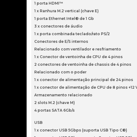
1 porta HDMI™
1 x Ranhura M.2 vertical (chave E)
1 porta Ethernet Intel® de 1 Gb
3 x conectores de áudio
1 x porta combinada teclado/rato PS/2
Conectores de E/S internos
Relacionado com ventilador e resfriamento
1 x Conector de ventoinha de CPU de 4 pinos
2 conectores de ventoinha de chassis de 4 pinos
Relacionado com o poder
1 x conector de alimentação principal de 24 pinos
1 x conector de alimentação de CPU de 8 pinos +12 
Armazenamento relacionado
2 slots M.2 (chave M)
4 portas SATA 6Gb/s
USB
1 x conector USB 5Gbps (suporta USB Tipo C®)