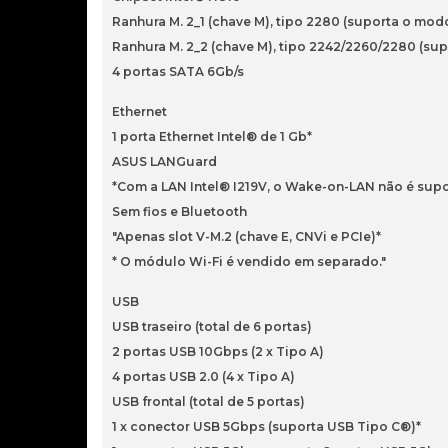
Ranhura M. 2_1 (chave M), tipo 2280 (suporta o modo
Ranhura M. 2_2 (chave M), tipo 2242/2260/2280 (sup
4 portas SATA 6Gb/s
Ethernet
1 porta Ethernet Intel® de 1 Gb*
ASUS LANGuard
*Com a LAN Intel® I219V, o Wake-on-LAN não é supo
Sem fios e Bluetooth
"Apenas slot V-M.2 (chave E, CNVi e PCIe)*
* O módulo Wi-Fi é vendido em separado."
USB
USB traseiro (total de 6 portas)
2 portas USB 10Gbps (2 x Tipo A)
4 portas USB 2.0 (4 x Tipo A)
USB frontal (total de 5 portas)
1 x conector USB 5Gbps (suporta USB Tipo C®)*