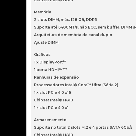
Memória
2 slots DIMM, máx. 128 GB, DDR5
Suporta até 6400MT/s, não ECC, sem buffer, DIMM 
Arquitetura de memória de canal duplo
Ajuste DIMM
Gráficos
1 x DisplayPort**
1 porta HDMI™***
Ranhuras de expansão
Processadores Intel® Core™ Ultra (Série 2)
1 x slot PCIe 4.0 x16
Chipset Intel® H810
1 x slot PCIe 4.0 x1
Armazenamento
Suporta no total 2 slots M.2 e 4 portas SATA 6Gb/s
Chipset Intel® H810