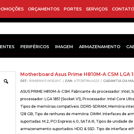
ROMOÇÕES
ORÇAMENTOS
PORTES
SERVIÇOS
CONTATO
ENTES
PERIFÉRICOS
IMAGEM
ARMAZENAMENTO
CA
Motherboard Asus Prime H810M-A CSM LGA 1
Zoom
REF:
90MB1KK0-M0EAYC
EAN:
4711387844625
GARANTIA DA MA
ASUS PRIME H810M-A-CSM. Fabricante do processador: Intel, 
processador: LGA 1851 (Socket V1), Processador: Intel Core Ultra 
Tipos de memórias compatíveis: DDR5-SDRAM, Memória inte
128 GB, Tipo de ranhuras de memória: DIMM. Interfaces de 
suportadas: M.2, PCI Express 4.0, SATA III, Tipos de unidade de
armazenamento suportados: HDD & SSD. Tipo de interface eth