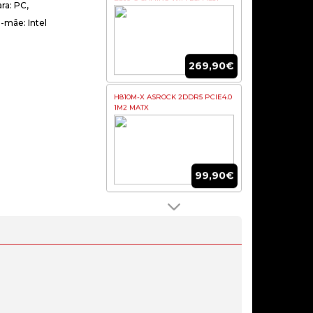
ra: PC,
-mãe: Intel
269,90€
H810M-X ASROCK 2DDR5 PCIE4.0
1M2 MATX
99,90€
MOTHERBOARD ASUS PRIME
B860-PLUS WIFI LGA 1851
188,90€