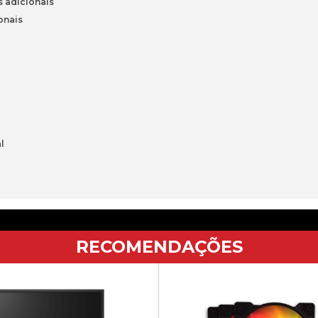
s adicionais
onais
l
RECOMENDAÇÕES