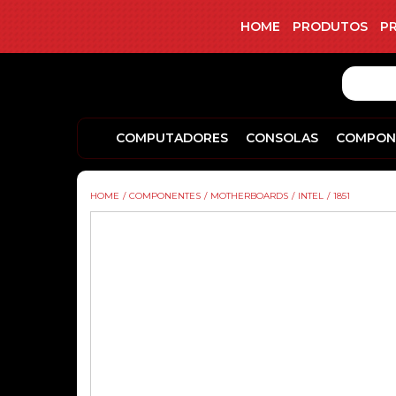
HOME
PRODUTOS
P
COMPUTADORES
CONSOLAS
COMPON
HOME
/
COMPONENTES
/
MOTHERBOARDS
/
INTEL
/
1851