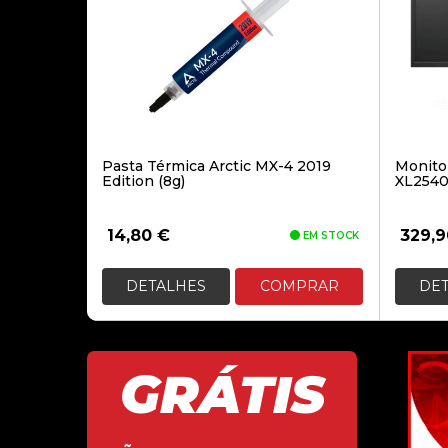
Pasta Térmica Arctic MX-4 2019
Monito
Edition (8g)
XL2540
14,80
€
329,
EM STOCK
DETALHES
COMPRAR
DE
GRÁTIS
Renato Melo
recomenda
P
08, Agosto 2024 - 20:29:20