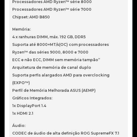
Processadores AMD Ryzen™ série 8000
Processadores AMD Ryzen™ série 7000
Chipset: AMD B850
Memória:
4 x ranhuras DIMM, máx. 192 GB, DDR5
Suporta até 8000+MT/s(OC) com processadores
Ryzen™ das séries 9000, 8000 e 7000
ECC e não ECC, DIMM sem memória tampão”
Arquitetura de memória de canal duplo
Suporta perfis alargados AMD para overclocking
(EXPO™)
Perfil de Memória Melhorada ASUS (AEMP)
Gráficos Integrados:
1x DisplayPort 1.4
1x HDMI 2.1
Áudio:
CODEC de áudio de alta definição ROG SupremeFX 7.1