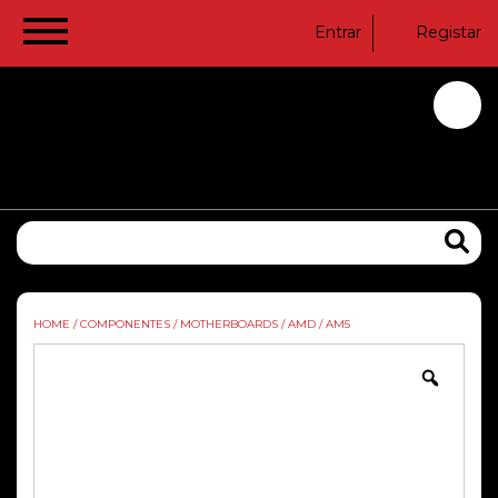
Entrar
Registar
HOME
/
COMPONENTES
/
MOTHERBOARDS
/
AMD
/
AM5
Zoom