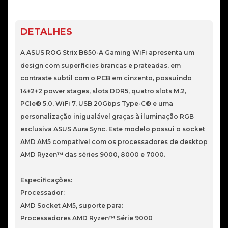
Asus
ROG
Strix
DETALHES
B850-
A
A ASUS ROG Strix B850-A Gaming WiFi apresenta um
Gaming
design com superfícies brancas e prateadas, em
WiFi
contraste subtil com o PCB em cinzento, possuindo
AM5
14+2+2 power stages, slots DDR5, quatro slots M.2,
PCIe® 5.0, WiFi 7, USB 20Gbps Type-C® e uma
personalização inigualável graças à iluminação RGB
exclusiva ASUS Aura Sync. Este modelo possui o socket
AMD AM5 compatível com os processadores de desktop
AMD Ryzen™ das séries 9000, 8000 e 7000.
Especificações:
Processador:
AMD Socket AM5, suporte para:
Processadores AMD Ryzen™ Série 9000