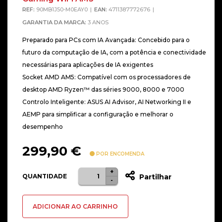
REF:
90MB1J50-M0EAY0
EAN:
4711387772676
GARANTIA DA MARCA:
3 ANOS
Preparado para PCs com IA Avançada: Concebido para o
futuro da computação de IA, com a potência e conectividade
necessárias para aplicações de IA exigentes
Socket AMD AM5: Compatível com os processadores de
desktop AMD Ryzen™ das séries 9000, 8000 e 7000
Controlo Inteligente: ASUS AI Advisor, AI Networking II e
AEMP para simplificar a configuração e melhorar o
desempenho
299,90
€
POR ENCOMENDA
+
Quantidade
QUANTIDADE
Partilhar
-
de
Motherboard
ADICIONAR AO CARRINHO
ATX