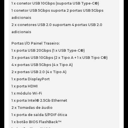
1 x conetor USB 10Gbps (suporta USB Type-C®)
1 conetor USB 5Gbps suporta 2 portas USB 5Gbps
adicionais
2 x conetores USB 2.0 suportam 4 portas USB 2.0
adicionais
Portas I/O Painel Traseiro:
1 x porta USB 20Gbps (1 x USB Type-C®)
3 x portas USB 10Gbps (2 x Tipo A + 1 x USB Tipo C®)
4 x portas USB 5Gbps (4 x Tipo A)
2 x portas USB 2.0 (4 x Tipo A)
1 x porta DisplayPort
1 x porta HDMI
1 x módulo Wi-Fi
1 x porta Intel® 2.5Gb Ethernet
2 x Tomadas de áudio
1 x porta de saída S/PDIF ótica
1 x botão BIOS FlashBack™