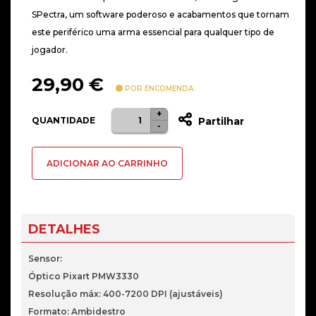
SPectra, um software poderoso e acabamentos que tornam
este periférico uma arma essencial para qualquer tipo de
jogador.
29,90
€
POR ENCOMENDA
+
Quantidade
QUANTIDADE
Partilhar
-
de
Ozone
ADICIONAR AO CARRINHO
Neon
X40
Optical
Pro
DETALHES
RGB
Mouse
Sensor:
Óptico Pixart PMW3330
Resolução máx: 400-7200 DPI (ajustáveis)
Formato: Ambidestro