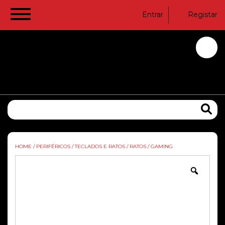
Entrar
Registar
HOME
/
PERIFÉRICOS
/
TECLADOS E RATOS
/
RATOS
/
GAMING
Zoom