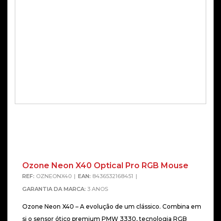
Ozone Neon X40 Optical Pro RGB Mouse
REF:
OZNEONX40
EAN:
8436532168451
GARANTIA DA MARCA:
3 ANOS
Ozone Neon X40 – A evolução de um clássico. Combina em
si o sensor ótico premium PMW 3330, tecnologia RGB