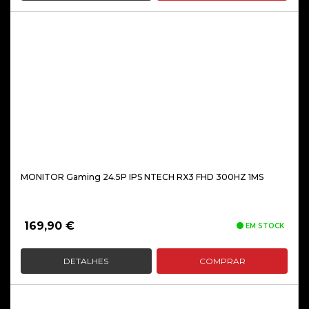
era:
é:
44,90 €.
42,90 €.
MONITOR Gaming 24.5P IPS NTECH RX3 FHD 300HZ 1MS
169,90
€
EM STOCK
DETALHES
COMPRAR