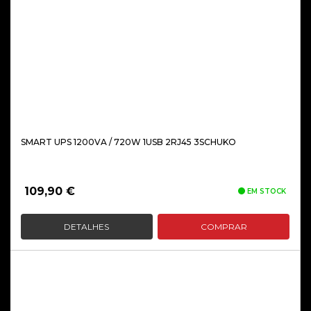
SMART UPS 1200VA / 720W 1USB 2RJ45 3SCHUKO
109,90
€
EM STOCK
DETALHES
COMPRAR