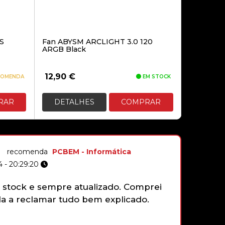
VOLANTE + PEDAIS
THRUSTMASTER T80 RW
FERRARI 488 GTB
TS
Fan ABYSM ARCLIGHT 3.0 120
ARGB Black
129,90€
12,90
€
COMENDA
EM STOCK
VOLANTE THRUSTMASTER T-GT II
PACK RACING WHEEL + SERVO
RAR
DETALHES
COMPRAR
BASE
recomenda
PCBEM - Informática
659,00€
 - 20:29:20
VOLANTE ADDON
THRUSTMASTER FERRARI 599XX
stock e sempre atualizado. Comprei
Não tenh
EVO 30 ALCANTARA
 a reclamar tudo bem explicado.
gamepad 
funciona
faziam e