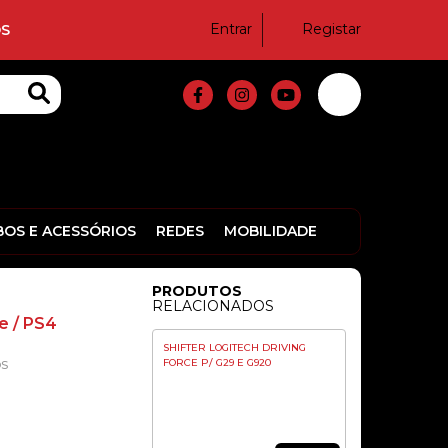
VOLANTE THRUSTMASTER T-GT II
PACK RACING WHEEL + SERVO
Entrar
Registar
S
BASE
659,00€
VOLANTE ADDON
THRUSTMASTER FERRARI 599XX
EVO 30 ALCANTARA
BOS E ACESSÓRIOS
REDES
MOBILIDADE
PRODUTOS
199,90€
RELACIONADOS
e / PS4
SHIFTER LOGITECH DRIVING
FORCE P/ G29 E G920
OS