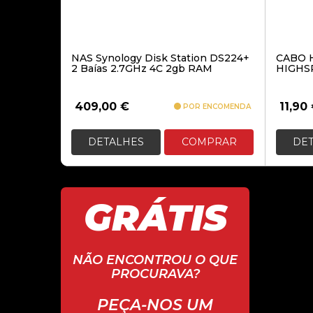
NAS Synology Disk Station DS224+
CABO 
2 Baías 2.7GHz 4C 2gb RAM
HIGHS
409,00
€
11,90
POR ENCOMENDA
DETALHES
COMPRAR
DE
GRÁTIS
NÃO ENCONTROU O QUE
PROCURAVA?
PEÇA-NOS UM