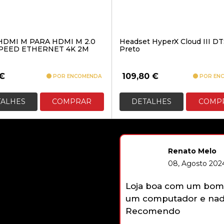
HDMI M PARA HDMI M 2.0
Headset HyperX Cloud III D
PEED ETHERNET 4K 2M
Preto
€
109,80
€
POR ENCOMENDA
POR EN
TALHES
COMPRAR
DETALHES
COMP
Renato Melo
08, Agosto 2024
Loja boa com um bom 
um computador e nada
Recomendo