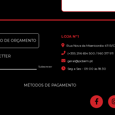
LOJA Nº1
DO DE ORÇAMENTO
Rua Nova da Misericordia 411 R/C
(+351) 296 654 500 / 960 317 911
ETTER
geral@pcbem.pt
Seg a Sex - 09:00 às 18:30
MÉTODOS DE PAGAMENTO