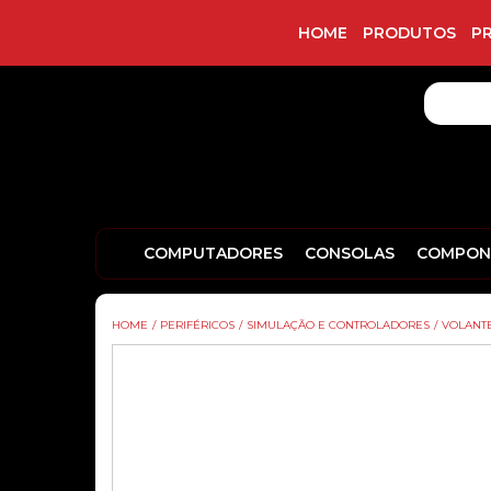
HOME
PRODUTOS
P
COMPUTADORES
CONSOLAS
COMPON
HOME
/
PERIFÉRICOS
/
SIMULAÇÃO E CONTROLADORES
/
VOLANTE