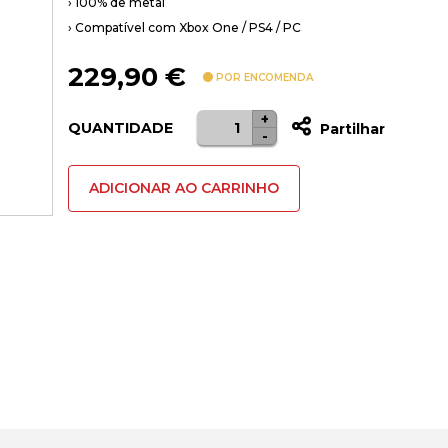
› 100% de metal
› Compatível com Xbox One / PS4 / PC
229,90
€
POR ENCOMENDA
+
Quantidade
QUANTIDADE
Partilhar
-
de
Pedais
ADICIONAR AO CARRINHO
Addon
Thrustmaster
T-
LCM
-
Xbox
One
/
PS4
/
PC