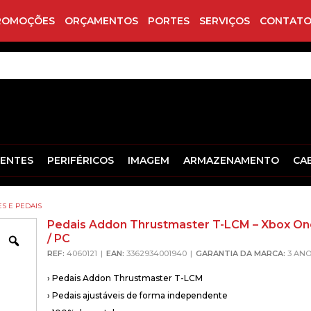
ROMOÇÕES
ORÇAMENTOS
PORTES
SERVIÇOS
CONTATO
ENTES
PERIFÉRICOS
IMAGEM
ARMAZENAMENTO
CA
S E PEDAIS
Pedais Addon Thrustmaster T-LCM – Xbox On
/ PC
Zoom
REF:
4060121
EAN:
3362934001940
GARANTIA DA MARCA:
3 AN
› Pedais Addon Thrustmaster T-LCM
› Pedais ajustáveis de forma independente