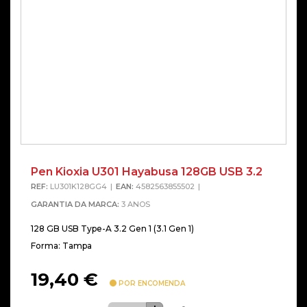
Pen Kioxia U301 Hayabusa 128GB USB 3.2
REF:
LU301K128GG4
EAN:
4582563855502
GARANTIA DA MARCA:
3 ANOS
128 GB USB Type-A 3.2 Gen 1 (3.1 Gen 1)
Forma: Tampa
19,40
€
POR ENCOMENDA