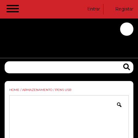
Entrar
Registar
HOME
/
ARMAZENAMENTO
/
PENS USB
Zoom