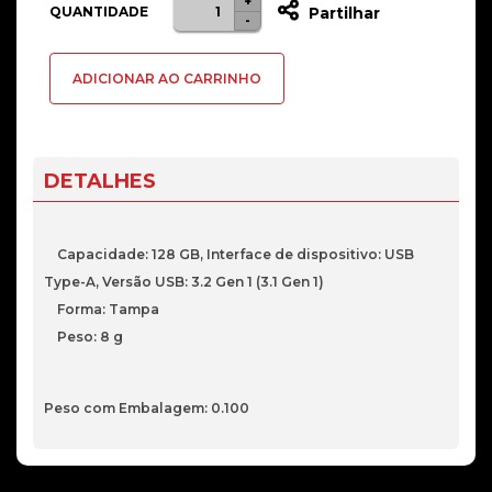
+
Quantidade
QUANTIDADE
Partilhar
-
de
Pen
ADICIONAR AO CARRINHO
Kioxia
U301
Hayabusa
128GB
DETALHES
USB
3.2
Capacidade: 128 GB, Interface de dispositivo: USB
Type-A, Versão USB: 3.2 Gen 1 (3.1 Gen 1)
Forma: Tampa
Peso: 8 g
Peso com Embalagem: 0.100