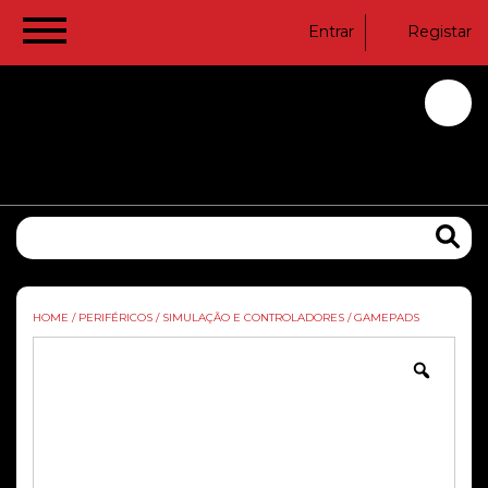
Entrar
Registar
HOME
/
PERIFÉRICOS
/
SIMULAÇÃO E CONTROLADORES
/
GAMEPADS
Zoom