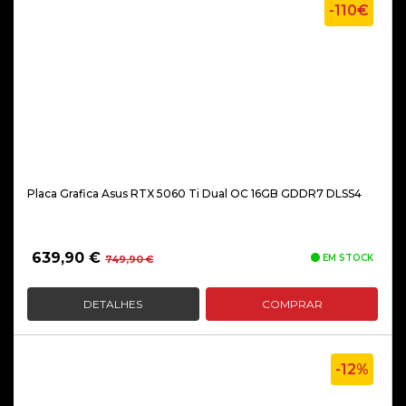
-110€
Placa Grafica Asus RTX 5060 Ti Dual OC 16GB GDDR7 DLSS4
O
O
639,90
€
EM STOCK
749,90
€
preço
preço
original
atual
DETALHES
COMPRAR
era:
é:
749,90 €.
639,90 €.
-12%