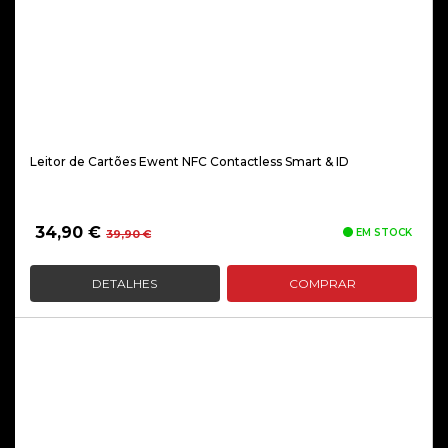
Leitor de Cartões Ewent NFC Contactless Smart & ID
O
O
34,90
€
EM STOCK
39,90
€
preço
preço
original
atual
DETALHES
COMPRAR
era:
é:
39,90 €.
34,90 €.