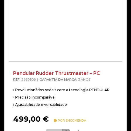
Pendular Rudder Thrustmaster – PC
Alterna
REF:
2960809
GARANTIA DA MARCA:
3 ANOS
› Revolucionários pedais com a tecnologia PENDULAR
› Precisão incomparável
› Ajustabilidade e versatilidade
499,00
€
POR ENCOMENDA