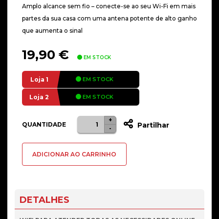
Amplo alcance sem fio – conecte-se ao seu Wi-Fi em mais
partes da sua casa com uma antena potente de alto ganho
que aumenta o sinal
19,90
€
EM STOCK
Loja 1
EM STOCK
Loja 2
EM STOCK
+
Quantidade
Alternative:
QUANTIDADE
Partilhar
-
de
Placa
ADICIONAR AO CARRINHO
de
Rede
TP-
LInk
DETALHES
Archer