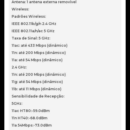
Antena: 1 antena externa removível
Wireless:
Padrões Wireless:
IEEE 802.11b/g/n 2.4 GHz
IEEE 802.11a/n/ac 5 GHz
Taxa de Sinal: 5 GHz:
11ac: até 433 Mbps (dinâmico)
11n: até 200 Mbps (dinâmico)
11a: até 54 Mbps (dinâmico)
2.4 GHz:
11n: até 200 Mbps (dinâmico)
11g: até 54 Mbps (dinâmico)
11b: até 11 Mbps (dinâmico)
Sensibilidade de Recepção:
5GHz:
11ac HT80:-59.0dBm
11n HT40:-68.0dBm
11a 54Mbps:-73.0dBm