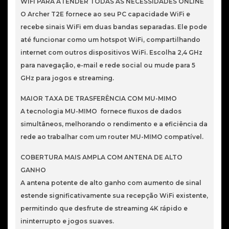
T2E
WIFI PARA ATENDER TODAS AS NECESSIDADES ONLINE
AC600
O Archer T2E fornece ao seu PC capacidade WiFi e
Wireless
recebe sinais WiFi em duas bandas separadas. Ele pode
PCI
até funcionar como um hotspot WiFi, compartilhando
Express
internet com outros dispositivos WiFi. Escolha 2,4 GHz
para navegação, e-mail e rede social ou mude para 5
GHz para jogos e streaming.
MAIOR TAXA DE TRASFERÊNCIA COM MU-MIMO
A tecnologia MU-MIMO fornece fluxos de dados
simultâneos, melhorando o rendimento e a eficiência da
rede ao trabalhar com um router MU-MIMO compatível.
COBERTURA MAIS AMPLA COM ANTENA DE ALTO
GANHO
A antena potente de alto ganho com aumento de sinal
estende significativamente sua recepção WiFi existente,
permitindo que desfrute de streaming 4K rápido e
ininterrupto e jogos suaves.