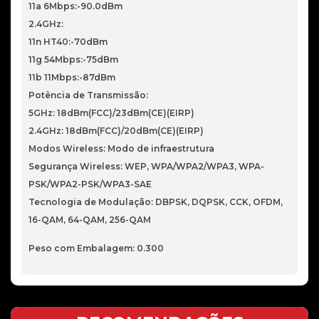
11a 6Mbps:-90.0dBm
2.4GHz:
11n HT40:-70dBm
11g 54Mbps:-75dBm
11b 11Mbps:-87dBm
Potência de Transmissão:
5GHz: 18dBm(FCC)/23dBm(CE)(EIRP)
2.4GHz: 18dBm(FCC)/20dBm(CE)(EIRP)
Modos Wireless: Modo de infraestrutura
Segurança Wireless: WEP, WPA/WPA2/WPA3, WPA-
PSK/WPA2-PSK/WPA3-SAE
Tecnologia de Modulação: DBPSK, DQPSK, CCK, OFDM,
16-QAM, 64-QAM, 256-QAM
Peso com Embalagem: 0.300