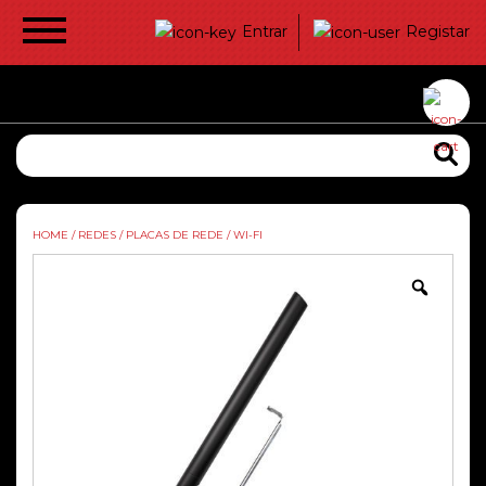
Entrar
Registar
HOME
/
REDES
/
PLACAS DE REDE
/
WI-FI
Zoom