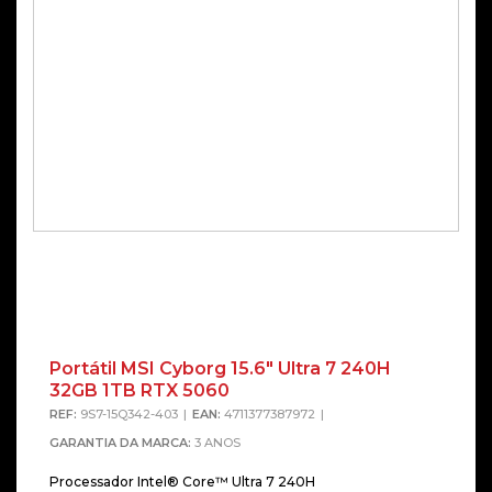
Portátil MSI Cyborg 15.6″ Ultra 7 240H
32GB 1TB RTX 5060
REF:
9S7-15Q342-403
EAN:
4711377387972
GARANTIA DA MARCA:
3 ANOS
Processador Intel® Core™ Ultra 7 240H