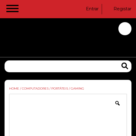
Entrar
Registar
HOME
/
COMPUTADORES
/
PORTÁTEIS
/
GAMING
Zoom