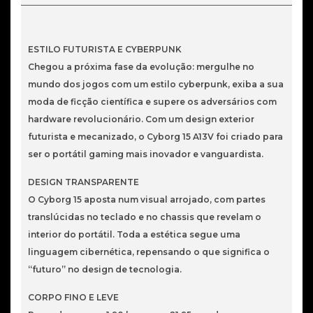
7
240H
32GB
ESTILO FUTURISTA E CYBERPUNK
1TB
Chegou a próxima fase da evolução: mergulhe no
RTX
mundo dos jogos com um estilo cyberpunk, exiba a sua
5060
moda de ficção científica e supere os adversários com
hardware revolucionário. Com um design exterior
futurista e mecanizado, o Cyborg 15 A13V foi criado para
ser o portátil gaming mais inovador e vanguardista.
DESIGN TRANSPARENTE
O Cyborg 15 aposta num visual arrojado, com partes
translúcidas no teclado e no chassis que revelam o
interior do portátil. Toda a estética segue uma
linguagem cibernética, repensando o que significa o
“futuro” no design de tecnologia.
CORPO FINO E LEVE