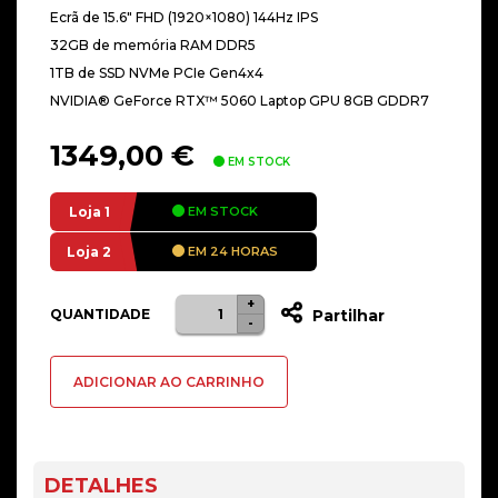
Ecrã de 15.6″ FHD (1920×1080) 144Hz IPS
32GB de memória RAM DDR5
1TB de SSD NVMe PCIe Gen4x4
NVIDIA® GeForce RTX™ 5060 Laptop GPU 8GB GDDR7
1349,00
€
EM STOCK
Loja 1
EM STOCK
Loja 2
EM 24 HORAS
+
Quantidade
QUANTIDADE
Partilhar
-
de
Portátil
ADICIONAR AO CARRINHO
MSI
Cyborg
15.6"
Ultra
DETALHES