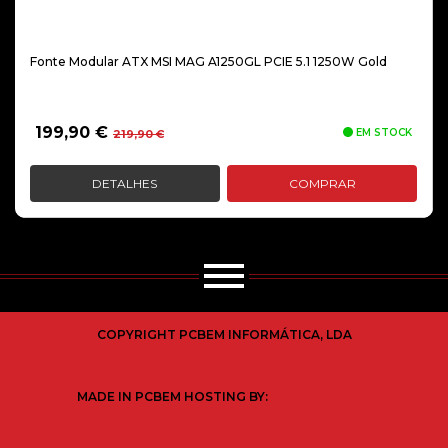
Fonte Modular ATX MSI MAG A1250GL PCIE 5.1 1250W Gold
O
O
199,90
€
EM STOCK
219,90
€
preço
preço
original
atual
DETALHES
COMPRAR
era:
é:
219,90 €.
199,90 €.
COPYRIGHT PCBEM INFORMÁTICA, LDA
MADE IN PCBEM HOSTING BY: