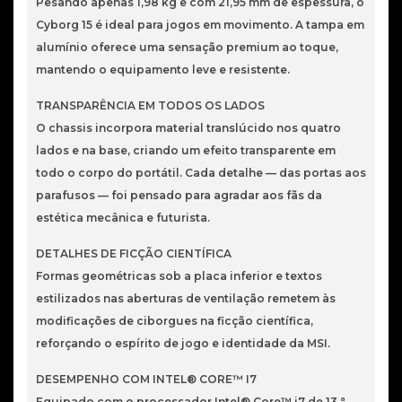
Pesando apenas 1,98 kg e com 21,95 mm de espessura, o
Cyborg 15 é ideal para jogos em movimento. A tampa em
alumínio oferece uma sensação premium ao toque,
mantendo o equipamento leve e resistente.
TRANSPARÊNCIA EM TODOS OS LADOS
O chassis incorpora material translúcido nos quatro
lados e na base, criando um efeito transparente em
todo o corpo do portátil. Cada detalhe — das portas aos
parafusos — foi pensado para agradar aos fãs da
estética mecânica e futurista.
DETALHES DE FICÇÃO CIENTÍFICA
Formas geométricas sob a placa inferior e textos
estilizados nas aberturas de ventilação remetem às
modificações de ciborgues na ficção científica,
reforçando o espírito de jogo e identidade da MSI.
DESEMPENHO COM INTEL® CORE™ I7
Equipado com o processador Intel® Core™ i7 de 13.ª