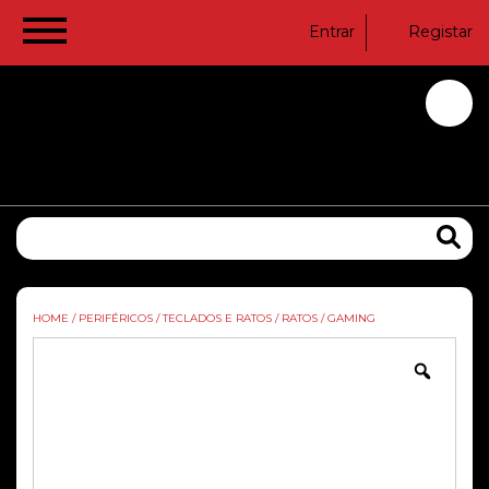
Entrar
Registar
HOME
/
PERIFÉRICOS
/
TECLADOS E RATOS
/
RATOS
/
GAMING
Zoom