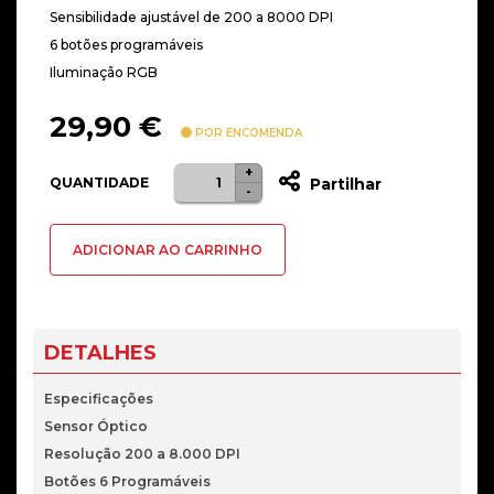
Sensibilidade ajustável de 200 a 8000 DPI
6 botões programáveis
Iluminação RGB
29,90
€
POR ENCOMENDA
+
Quantidade
QUANTIDADE
Partilhar
-
de
Rato
ADICIONAR AO CARRINHO
Logitech
G203
Lightsync
Gaming
DETALHES
-
Azul
Especificações
Sensor Óptico
Resolução 200 a 8.000 DPI
Botões 6 Programáveis