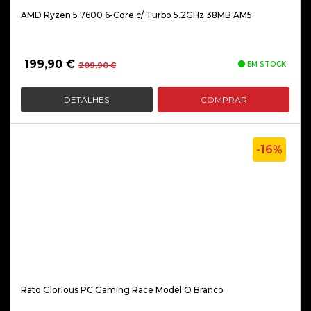
AMD Ryzen 5 7600 6-Core c/ Turbo 5.2GHz 38MB AM5
O
O
199,90
€
EM STOCK
209,90
€
preço
preço
original
atual
DETALHES
COMPRAR
era:
é:
209,90 €.
199,90 €.
-16%
Rato Glorious PC Gaming Race Model O Branco