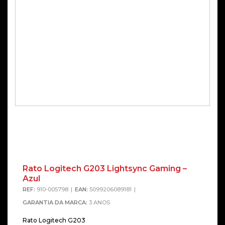
Rato Logitech G203 Lightsync Gaming –
Azul
REF:
910-005798
EAN:
5099206089181
GARANTIA DA MARCA:
3 ANOS
Rato Logitech G203