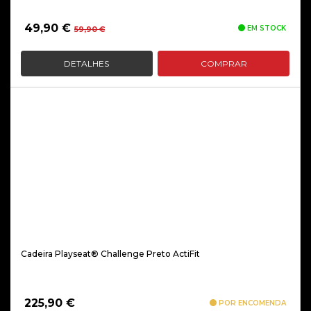
O
O
49,90
€
EM STOCK
59,90
€
preço
preço
original
atual
DETALHES
COMPRAR
era:
é:
59,90 €.
49,90 €.
Cadeira Playseat® Challenge Preto ActiFit
225,90
€
POR ENCOMENDA