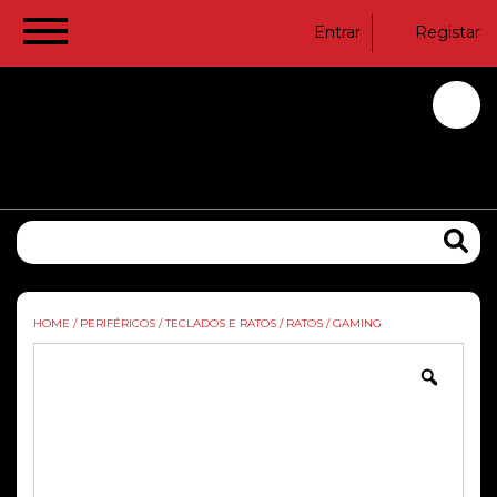
Entrar
Registar
HOME
/
PERIFÉRICOS
/
TECLADOS E RATOS
/
RATOS
/
GAMING
Zoom