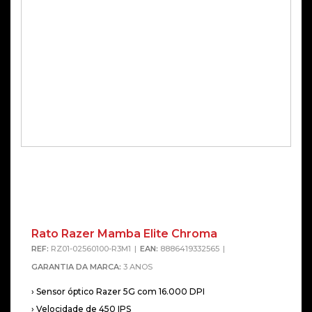
Rato Razer Mamba Elite Chroma
REF:
RZ01-02560100-R3M1
EAN:
8886419332565
GARANTIA DA MARCA:
3 ANOS
› Sensor óptico Razer 5G com 16.000 DPI
› Velocidade de 450 IPS