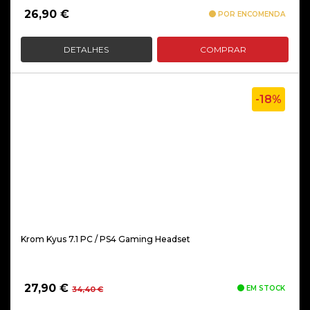
26,90
€
POR ENCOMENDA
DETALHES
COMPRAR
-18%
Krom Kyus 7.1 PC / PS4 Gaming Headset
O
O
27,90
€
EM STOCK
34,40
€
preço
preço