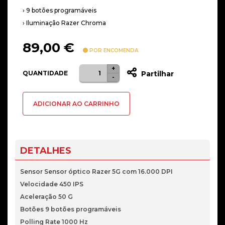
› 9 botões programáveis
› Iluminação Razer Chroma
89,00
€
POR ENCOMENDA
+
Quantidade
QUANTIDADE
Partilhar
-
de
Rato
ADICIONAR AO CARRINHO
Razer
Mamba
Elite
Chroma
DETALHES
Sensor Sensor óptico Razer 5G com 16.000 DPI
Velocidade 450 IPS
Aceleração 50 G
Botões 9 botões programáveis
Polling Rate 1000 Hz