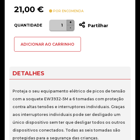
21,00
€
POR ENCOMENDA
+
Quantidade
QUANTIDADE
Partilhar
-
de
Régua
ADICIONAR AO CARRINHO
Ewent
Power
Strip
6
DETALHES
Tomadas
16A
Proteja o seu equipamento elétrico de picos de tensão
com
com a soquete EW3932-5M a 6 tomadas com proteção
On/Off
contra altas tensões e interruptores individuais. Graças
5m
aos interruptores individuais pode ser desligado um
Branca
único dispositivo sem ter que desligar todos os outros
dispositivos conectados. Todas as seis tomadas são
protegidas para a segurança das crianças.