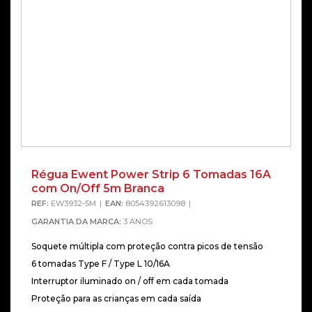
Régua Ewent Power Strip 6 Tomadas 16A
com On/Off 5m Branca
REF:
EW3932-5M
EAN:
8054392613098
GARANTIA DA MARCA:
3 ANOS
Soquete múltipla com proteção contra picos de tensão
6 tomadas Type F / Type L 10/16A
Interruptor iluminado on / off em cada tomada
Proteção para as crianças em cada saída