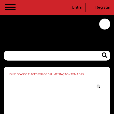
Entrar
Registar
HOME
/
CABOS E ACESSÓRIOS
/
ALIMENTAÇÃO
/
TOMADAS
Zoom