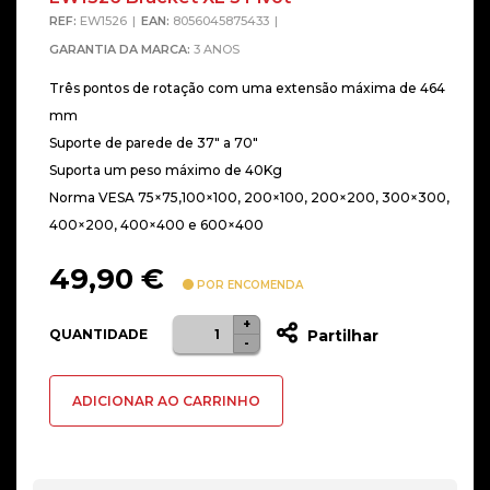
REF:
EW1526
EAN:
8056045875433
GARANTIA DA MARCA:
3 ANOS
Três pontos de rotação com uma extensão máxima de 464
mm
Suporte de parede de 37″ a 70″
Suporta um peso máximo de 40Kg
Norma VESA 75×75,100×100, 200×100, 200×200, 300×300,
400×200, 400×400 e 600×400
49,90
€
POR ENCOMENDA
+
Quantidade
QUANTIDADE
Partilhar
-
de
Suporte
ADICIONAR AO CARRINHO
de
Parede
37"