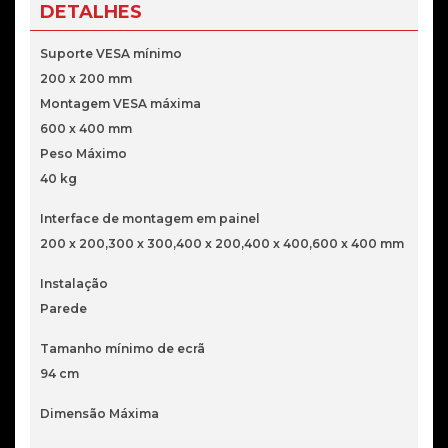
a
DETALHES
70"
Ewent
Suporte VESA mínimo
EW1526
200 x 200 mm
Bracket
Montagem VESA máxima
XL
600 x 400 mm
3
Peso Máximo
Pivot
40 kg
Interface de montagem em painel
200 x 200,300 x 300,400 x 200,400 x 400,600 x 400 mm
Instalação
Parede
Tamanho mínimo de ecrã
94 cm
Dimensão Máxima