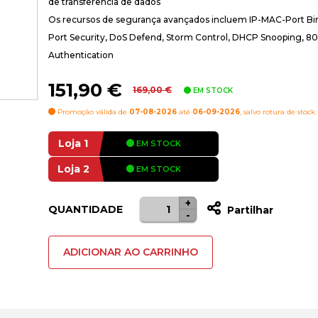
de transferência de dados
Os recursos de segurança avançados incluem IP-MAC-Port Bi
Port Security, DoS Defend, Storm Control, DHCP Snooping, 80
Authentication
O
O
151,90
€
169,00
€
EM STOCK
preço
preço
Promoção válida de
07-08-2026
até
06-09-2026
, salvo rotura de stock.
original
atual
era:
é:
Loja 1
EM STOCK
169,00 €.
151,90 €.
Loja 2
EM STOCK
+
Quantidade
Alternat
QUANTIDADE
Partilhar
-
de
Switch
ADICIONAR AO CARRINHO
TP-
Link
10portas
Gigabit