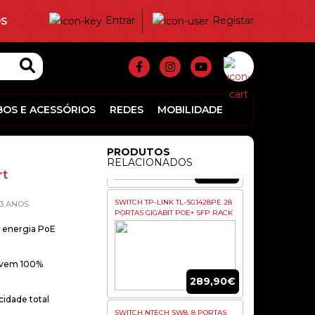
Entrar
Registar
S
24,60€
SWITCH TP-LINK SG1005D 5P
GIGABIT
BOS E ACESSÓRIOS
REDES
MOBILIDADE
PRODUTOS
RELACIONADOS
18,40€
rt
SWITCH TP-LINK TL-SG1428PE 28
3 ANOS
PORTAS GIGABIT POE+ SFP RACK
e energia PoE
uvem 100%
289,90€
idade total
SWITCH NTECH SW8, 8 PORTAS