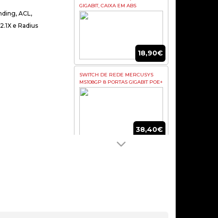
GIGABIT, CAIXA EM ABS
nding, ACL,
2.1X e Radius
18,90€
SWITCH DE REDE MERCUSYS
MS108GP 8 PORTAS GIGABIT POE+
38,40€
ive:
SWITCH 24P GIGA SMART TL-
SG1024DE RACK 19
114,90€