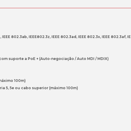
8P
PoE+
Smart
Switch
E 802.3ab, IEEE802.3z, IEEE 802.3ad, IEEE 802.3x, IEEE 802.3af, IEEE
 suporte a PoE + (Auto-negociação / Auto MDI / MDIX)
máximo 100m)
5, 5e ou cabo superior (máximo 100m)