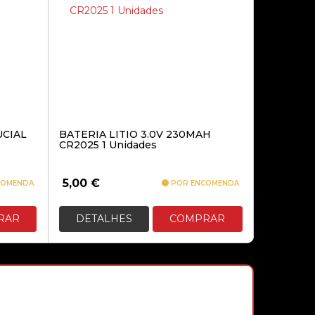
289,90€
SWITCH NTECH SW8, 8 PORTAS
GIGABIT, CAIXA EM ABS
UCIAL
BATERIA LITIO 3.0V 230MAH
CR2025 1 Unidades
18,90€
5,00
€
COMENDA
POR ENCOMENDA
RAR
DETALHES
COMPRAR