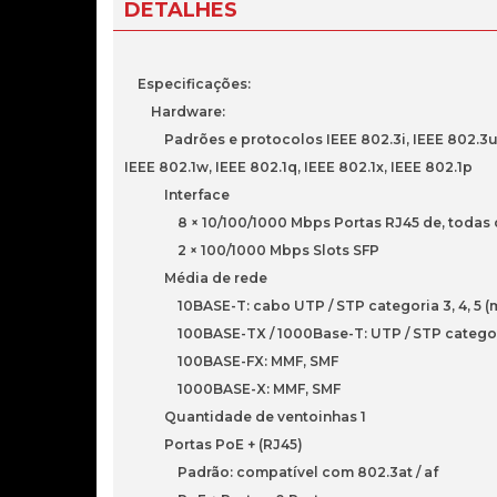
DETALHES
Especificações:
Hardware:
Padrões e protocolos IEEE 802.3i, IEEE 802.3u, IEE
IEEE 802.1w, IEEE 802.1q, IEEE 802.1x, IEEE 802.1p
Interface
8 × 10/100/1000 Mbps Portas RJ45 de, todas com
2 × 100/1000 Mbps Slots SFP
Média de rede
10BASE-T: cabo UTP / STP categoria 3, 4, 5 (
100BASE-TX / 1000Base-T: UTP / STP categoria 
100BASE-FX: MMF, SMF
1000BASE-X: MMF, SMF
Quantidade de ventoinhas 1
Portas PoE + (RJ45)
Padrão: compatível com 802.3at / af