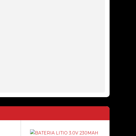
34,99€
SWITCH TP-LINK SG1008D 8P
GIGABIT
24,60€
SWITCH TP-LINK SG1005D 5P
GIGABIT
18,40€
SWITCH TP-LINK TL-SG1428PE 28
PORTAS GIGABIT POE+ SFP RACK