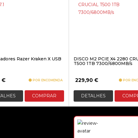
tadores Razer Kraken X USB
DISCO M2 PCIE X4 2280 CR
T500 1TB 7300/6800MB/s
0
€
229,90
€
POR ENCOMENDA
POR EN
TALHES
COMPRAR
DETALHES
COMP