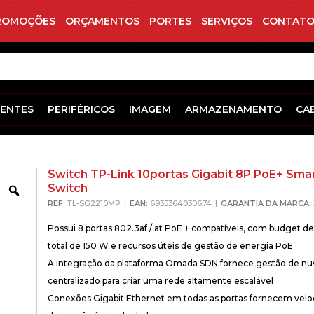
ROMOÇÕES
ORÇAMENTOS
PORTES
SERVIÇOS
CONTATO
ENTES
PERIFÉRICOS
IMAGEM
ARMAZENAMENTO
CA
Switch TP-Link 10portas Gigabit 8P PoE+ Sma
Switch
Zoom
REF:
TL-SG2210MP
EAN:
6935364030674
GARANTIA DA MARCA:
Possui 8 portas 802.3af / at PoE + compatíveis, com budget d
total de 150 W e recursos úteis de gestão de energia PoE
A integração da plataforma Omada SDN fornece gestão de n
centralizado para criar uma rede altamente escalável
Conexões Gigabit Ethernet em todas as portas fornecem veloc