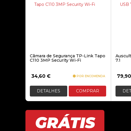
Câmara de Segurança TP-Link Tapo
Auscul
C110 3MP Security Wi-Fi
7.1
34,60
€
79,9
POR ENCOMENDA
DETALHES
COMPRAR
DE
GRÁTIS