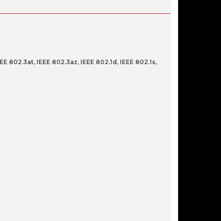
SWITCH TP-LINK OMADA
ES205GP 5 PORTAS GIGABIT COM
4P POE+
 802.3at, IEEE 802.3az, IEEE 802.1d, IEEE 802.1s,
55,90€
SWITCH TP-LINK TL-SG2218 16
PORTAS GIGABIT + 2 PORTAS SFP
149,90€
SWITCH MERCUSYS 5-PORT
GIGABIT DESKTOP SWITCH 4-
PORT POE+