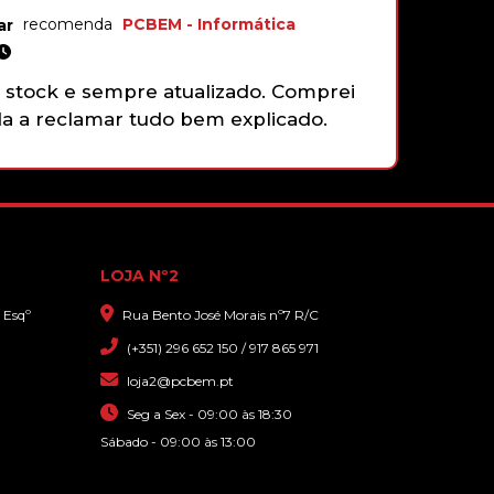
recomenda
PCBEM - Informática
André Mate
18, Outubro 2
ock e sempre atualizado. Comprei
Não tenho r
 reclamar tudo bem explicado.
gamepad da
funciona p
faziam ess
que sim, q
com grande
LOJA Nº2
 Esqº
Rua Bento José Morais nº7 R/C
(+351) 296 652 150 / 917 865 971
loja2@pcbem.pt
Seg a Sex - 09:00 às 18:30
Sábado - 09:00 às 13:00