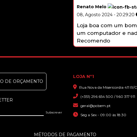
Renato Melo
08, Agosto 2024 - 20:29:20
Loja boa com um bom st
um computador e nada a
Recomendo
LOJA Nº1
DO DE ORÇAMENTO
Rua Nova da Misericordia 411 R/C
(+351) 296 654 500 / 960 317 911
ETTER
geral@pcbem.pt
Seg a Sex - 09:00 às 18:30
MÉTODOS DE PAGAMENTO