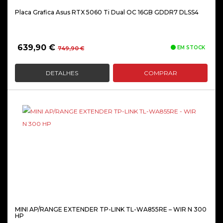
Placa Grafica Asus RTX 5060 Ti Dual OC 16GB GDDR7 DLSS4
O
O
639,90
€
EM STOCK
749,90
€
preço
preço
original
atual
DETALHES
COMPRAR
era:
é:
749,90 €.
639,90 €.
MINI AP/RANGE EXTENDER TP-LINK TL-WA855RE – WIR N 300
HP