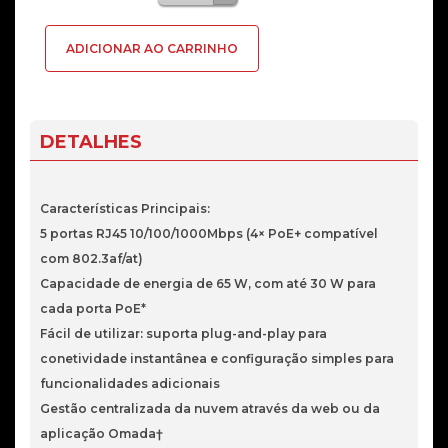
de
Switch
ADICIONAR AO CARRINHO
TP-
Link
Omada
ES205GP
DETALHES
5
Portas
Gigabit
Características Principais:
com
5 portas RJ45 10/100/1000Mbps (4× PoE+ compatível
4P
com 802.3af/at)
POe+
Capacidade de energia de 65 W, com até 30 W para
cada porta PoE*
Fácil de utilizar: suporta plug-and-play para
conetividade instantânea e configuração simples para
funcionalidades adicionais
Gestão centralizada da nuvem através da web ou da
aplicação Omada†