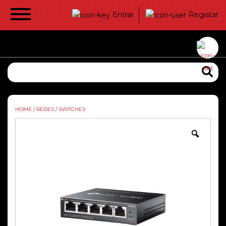
Entrar
Registar
HOME
/
REDES
/
SWITCHES
Zoom