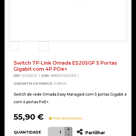
Switch TP-Link Omada ES205GP 5 Portas
Alterna
Gigabit com 4P POe+
REF:
ES205GP
EAN:
8885020620931
GARANTIA DA MARCA:
3 ANOS
Switch de rede Omada Easy Managed com 5 portas Gigabit e
com 4 portas PoE+.
55,90
€
POR ENCOMENDA
+
Quantidade
QUANTIDADE
Partilhar
-