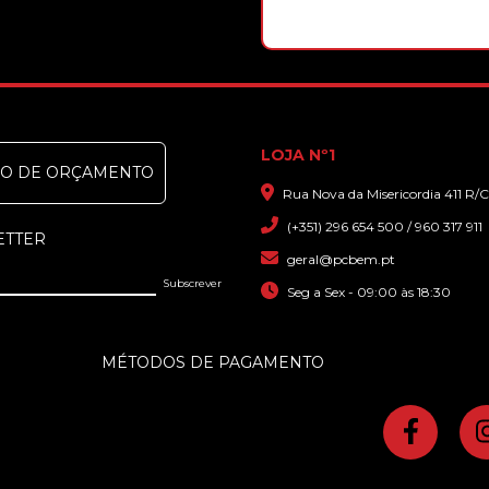
LOJA Nº1
DO DE ORÇAMENTO
Rua Nova da Misericordia 411 R/C
(+351) 296 654 500 / 960 317 911
ETTER
geral@pcbem.pt
Seg a Sex - 09:00 às 18:30
MÉTODOS DE PAGAMENTO