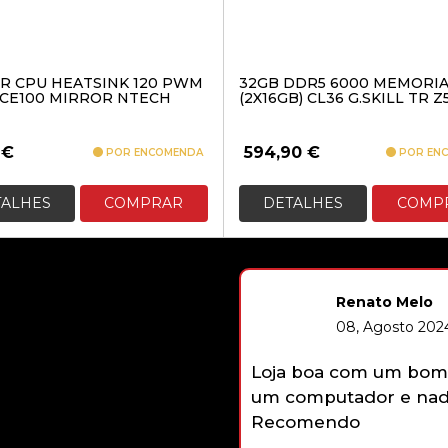
R CPU HEATSINK 120 PWM
32GB DDR5 6000 MEMORI
ICE100 MIRROR NTECH
(2X16GB) CL36 G.SKILL TR Z
0
€
594,90
€
POR ENCOMENDA
POR EN
TALHES
COMPRAR
DETALHES
COMP
Renato Melo
08, Agosto 2024
Loja boa com um bom 
um computador e nada
Recomendo