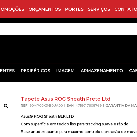
ROMOÇÕES
ORÇAMENTOS
PORTES
SERVIÇOS
CONTATO
ENTES
PERIFÉRICOS
IMAGEM
ARMAZENAMENTO
CA
Tapete Asus ROG Sheath Preto Ltd
Zoom
REF:
90MP00K3-B0UA00
EAN:
4718017608749
GARANTIA DA MA
Asus® ROG Sheath BLK LTD
Com superfície em tecido liso para tracking suave e rápido
Base antiderrapante para máximo controlo e precisão de mo