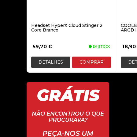
Headset HyperX Cloud Stinger 2
COOLE
Core Branco
ARGB 
59,70
€
18,9
EM STOCK
DETALHES
COMPRAR
DE
GRÁTIS
NÃO ENCONTROU O QUE
PROCURAVA?
PEÇA-NOS UM