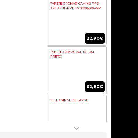
TAPETE CROMAD GAMING PRO
XXL AZUL/PRETO- 930X430X4MM
22,90€
TAPETE GAMIAC 3XL 10 – 3XL
PRETO
32,90€
1LIFE GMP:SLIDE LARGE
9,90€