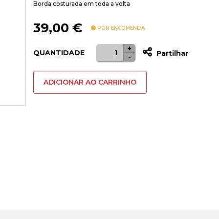
Borda costurada em toda a volta
39,00
€
POR ENCOMENDA
+
Quantidade
QUANTIDADE
Partilhar
-
de
Tapete
ADICIONAR AO CARRINHO
Asus
ROG
Sheath
Preto
Ltd