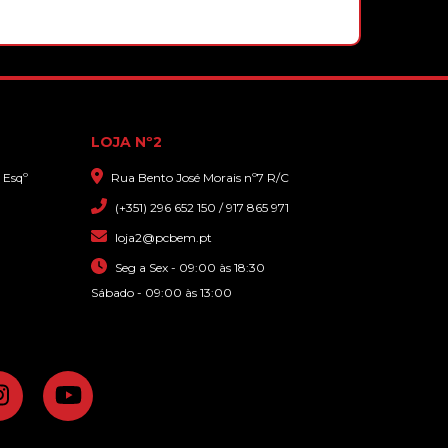
que sim,
17,30€
com gran
TAPETE CROMAD GAMING PRO
XXL AZUL/PRETO- 930X430X4MM
LOJA Nº2
 Esqº
Rua Bento José Morais nº7 R/C
22,90€
(+351) 296 652 150 / 917 865 971
loja2@pcbem.pt
Seg a Sex - 09:00 às 18:30
Sábado - 09:00 às 13:00