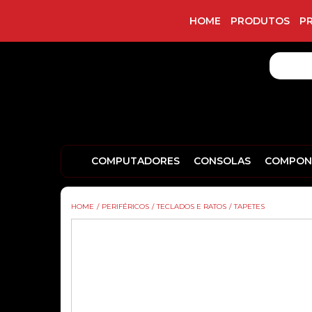
HOME
PRODUTOS
P
COMPUTADORES
CONSOLAS
COMPON
HOME
/
PERIFÉRICOS
/
TECLADOS E RATOS
/
TAPETES