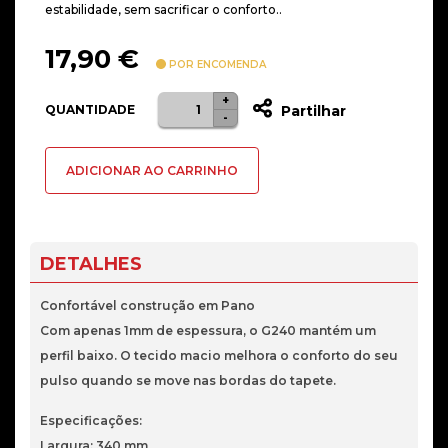
estabilidade, sem sacrificar o conforto..
17,90
€
POR ENCOMENDA
+
Quantidade
QUANTIDADE
Partilhar
-
de
Tapete
ADICIONAR AO CARRINHO
Logitech
G240
M
DETALHES
Confortável construção em Pano
Com apenas 1mm de espessura, o G240 mantém um
perfil baixo. O tecido macio melhora o conforto do seu
pulso quando se move nas bordas do tapete.
Especificações:
Largura: 340 mm