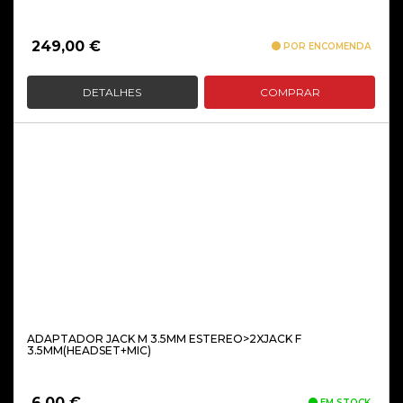
249,00
€
POR ENCOMENDA
DETALHES
COMPRAR
ADAPTADOR JACK M 3.5MM ESTEREO>2XJACK F
3.5MM(HEADSET+MIC)
6,00
€
EM STOCK