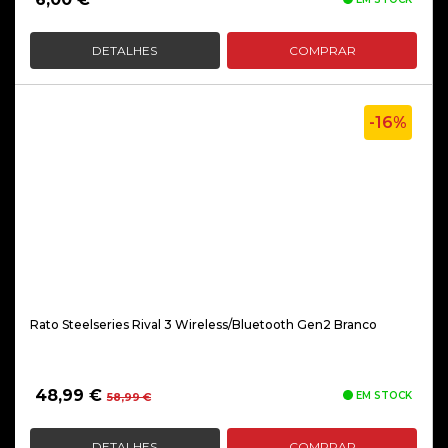
DETALHES
COMPRAR
-16%
Rato Steelseries Rival 3 Wireless/Bluetooth Gen2 Branco
O
O
48,99
€
EM STOCK
58,99
€
preço
preço
original
atual
DETALHES
COMPRAR