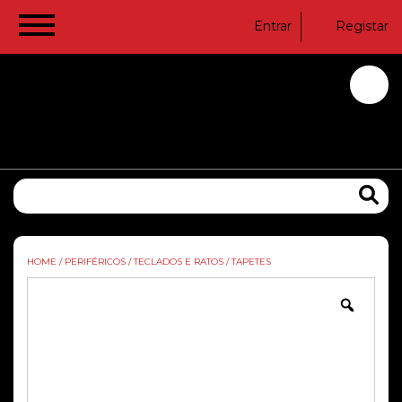
Entrar
Registar
HOME
/
PERIFÉRICOS
/
TECLADOS E RATOS
/
TAPETES
Zoom