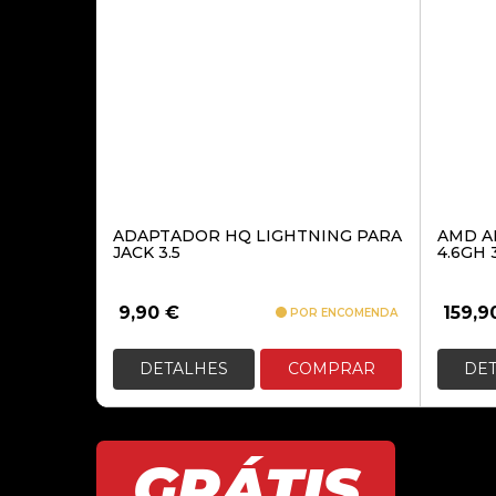
ADAPTADOR HQ LIGHTNING PARA
AMD AM
JACK 3.5
4.6GH 
9,90
€
159,9
POR ENCOMENDA
DETALHES
COMPRAR
DE
GRÁTIS