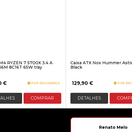
4 RYZEN 7 5700X 3.4 A
Caixa ATX Nox Hummer Ast
36M 8C16T 65W tray
Black
0
€
129,90
€
POR ENCOMENDA
POR EN
TALHES
COMPRAR
DETALHES
COMP
Renato Melo