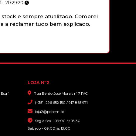
 - 20:29:20
stock e sempre atualizado. Comprei
Não tenh
 a reclamar tudo bem explicado.
gamepad 
9,00€
funciona
TAPETE STEELSERIES QCK EDGE
faziam e
L
que sim,
com gran
26,90€
LOJA Nº2
 Esqº
Rua Bento José Morais nº7 R/C
(+351) 296 652 150 / 917 865 971
loja2@pcbem.pt
Seg a Sex - 09:00 às 18:30
Sábado - 09:00 às 13:00