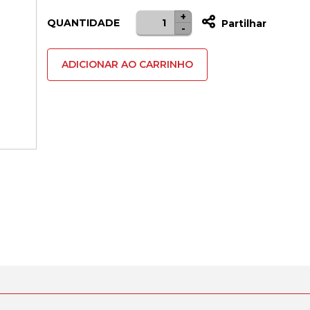
+
Quantidade
QUANTIDADE
Partilhar
-
de
Tapete
ADICIONAR AO CARRINHO
para
rato
TRUST
GXT
752
M
Preto