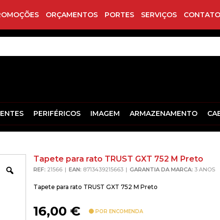
ROMOÇÕES
ORÇAMENTOS
PORTES
SERVIÇOS
CONTATO
ENTES
PERIFÉRICOS
IMAGEM
ARMAZENAMENTO
CA
Tapete para rato TRUST GXT 752 M Preto
Zoom
REF:
21566
EAN:
8713439215663
GARANTIA DA MARCA:
3 ANOS
Tapete para rato TRUST GXT 752 M Preto
16,00
€
POR ENCOMENDA