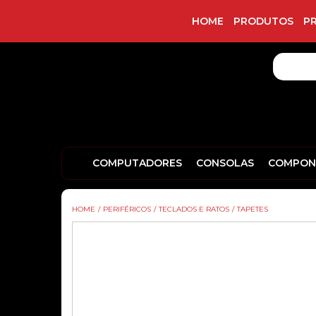
HOME
PRODUTOS
P
COMPUTADORES
CONSOLAS
COMPON
HOME
/
PERIFÉRICOS
/
TECLADOS E RATOS
/
TAPETES