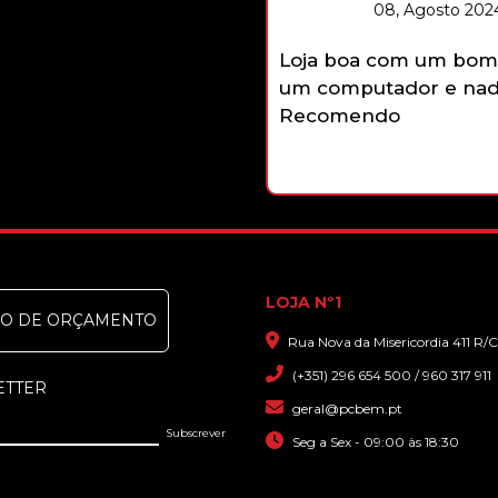
08, Agosto 2024
Loja boa com um bom 
um computador e nada
Recomendo
LOJA Nº1
DO DE ORÇAMENTO
Rua Nova da Misericordia 411 R/C
(+351) 296 654 500 / 960 317 911
ETTER
geral@pcbem.pt
Seg a Sex - 09:00 às 18:30