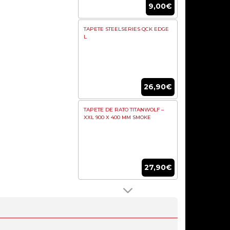
9,00€
TAPETE STEELSERIES QCK EDGE
L
26,90€
TAPETE DE RATO TITANWOLF –
XXL 900 X 400 MM SMOKE
27,90€
APOIO DE PULSO GLORIOUS
STEALTH SLIM FULL SIZE PRETO