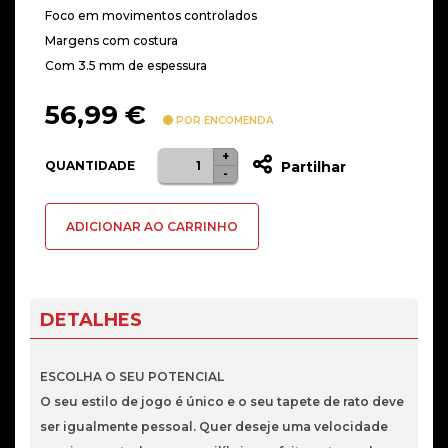
Foco em movimentos controlados
Margens com costura
Com 3.5 mm de espessura
56,99
€
POR ENCOMENDA
+
Quantidade
QUANTIDADE
Partilhar
-
de
Tapete
ADICIONAR AO CARRINHO
SteelSeries
QcK
Perfomance
Control
DETALHES
XL
ESCOLHA O SEU POTENCIAL
O seu estilo de jogo é único e o seu tapete de rato deve
ser igualmente pessoal. Quer deseje uma velocidade