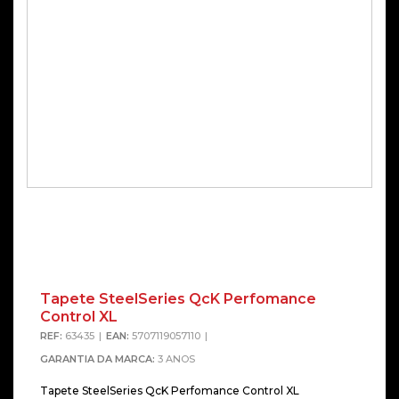
Tapete SteelSeries QcK Perfomance
Control XL
REF:
63435
EAN:
5707119057110
GARANTIA DA MARCA:
3 ANOS
Tapete SteelSeries QcK Perfomance Control XL