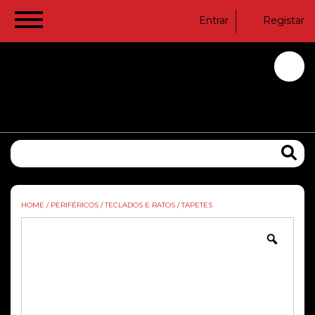
Entrar
Registar
HOME
/
PERIFÉRICOS
/
TECLADOS E RATOS
/
TAPETES
Zoom