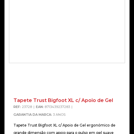
Tapete Trust Bigfoot XL c/ Apoio de Gel
REF:
23728
EAN:
8713439237283
GARANTIA DA MARCA:
3 ANOS
Tapete Trust Bigfoot XL c/ Apoio de Gel ergonómico de
grande dimensão com apoio para o pulso em gel suave