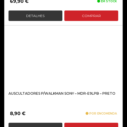
69,90
€
EM STOCK
DETALHES
COMPRAR
AUSCULTADORES P/WALKMAN SONY – MDR-E9LPB – PRETO
8,90
€
POR ENCOMENDA