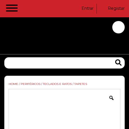
Entrar
Registar
HOME
/
PERIFÉRICOS
/
TECLADOS E RATOS
/
TAPETES
Zoom