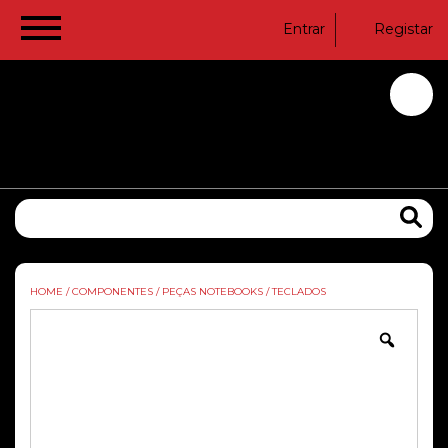
Entrar
Registar
HOME
/
COMPONENTES
/
PEÇAS NOTEBOOKS
/
TECLADOS
Zoom