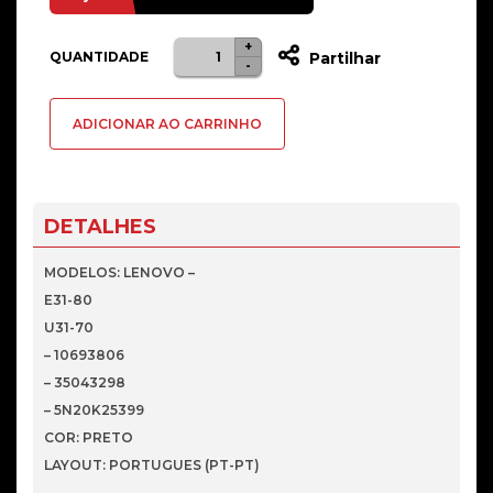
+
Quantidade
QUANTIDADE
Partilhar
-
de
Teclado
ADICIONAR AO CARRINHO
para
Lenovo
E31-
80
DETALHES
e
U31-
MODELOS: LENOVO –
70
E31-80
U31-70
– 10693806
– 35043298
– 5N20K25399
COR: PRETO
LAYOUT: PORTUGUES (PT-PT)