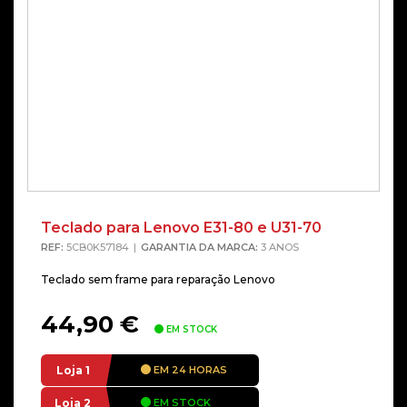
Teclado para Lenovo E31-80 e U31-70
REF:
5CB0K57184
GARANTIA DA MARCA:
3 ANOS
Teclado sem frame para reparação Lenovo
44,90
€
EM STOCK
Loja 1
EM 24 HORAS
Loja 2
EM STOCK