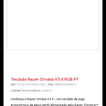
Teclado Razer Ornata V3 X RGB PT
REF:
RZ03-04471000-R361
EAN:
8886419348917
GARANTIA DA MARCA:
3 ANOS
Conheça o Razer Ornata V3 X – um teclado de jogo
ergonómico de baixo perfil alimentado pelo Razer Chroma™