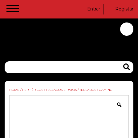
Entrar
Registar
HOME
/
PERIFÉRICOS
/
TECLADOS E RATOS
/
TECLADOS
/
GAMING
Zoom