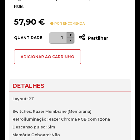
RGB.
57,90
€
POR ENCOMENDA
+
Quantidade
QUANTIDADE
Partilhar
-
de
Teclado
ADICIONAR AO CARRINHO
Razer
Ornata
V3
X
DETALHES
RGB
PT
Layout: PT
Switches: Razer Membrane (Membrana)
Retroiluminação: Razer Chroma RGB com 1 zona
Descanso pulso: Sim
Memória Onboard: Não