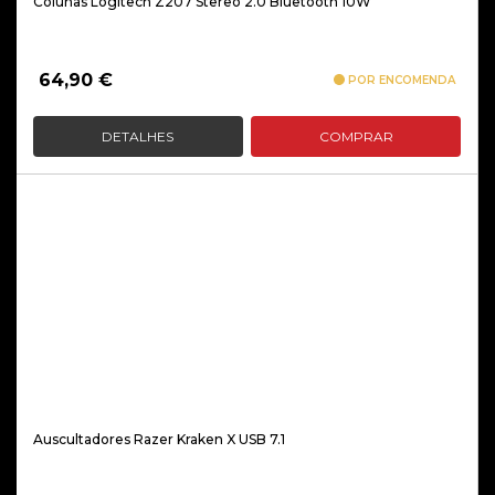
Colunas Logitech Z207 Stereo 2.0 Bluetooth 10W
64,90
€
POR ENCOMENDA
DETALHES
COMPRAR
Auscultadores Razer Kraken X USB 7.1