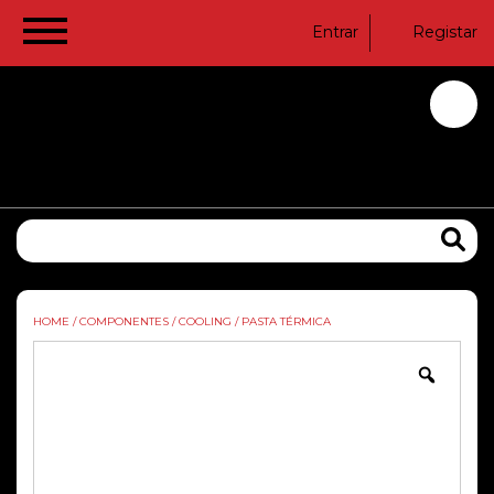
Entrar
Registar
HOME
/
COMPONENTES
/
COOLING
/
PASTA TÉRMICA
Zoom