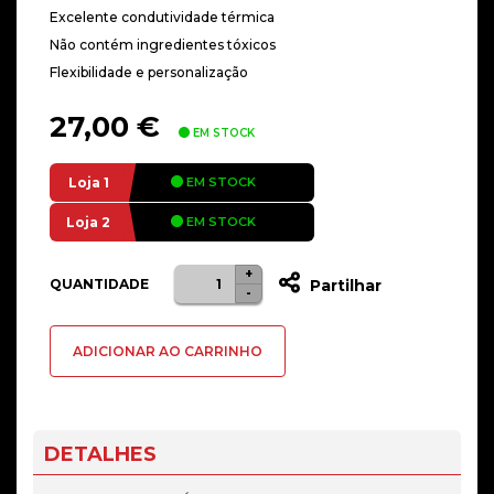
Excelente condutividade térmica
Não contém ingredientes tóxicos
Flexibilidade e personalização
27,00
€
EM STOCK
Loja 1
EM STOCK
Loja 2
EM STOCK
+
Quantidade
QUANTIDADE
Partilhar
-
de
Thermal
ADICIONAR AO CARRINHO
Pad
Thermal
Hero
Neo
DETALHES
Perfomance