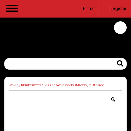
Entrar
Registar
HOME
/
PERIFÉRICOS
/
IMPRESSÃO E CONSUMÍVEIS
/
TINTEIROS
Zoom