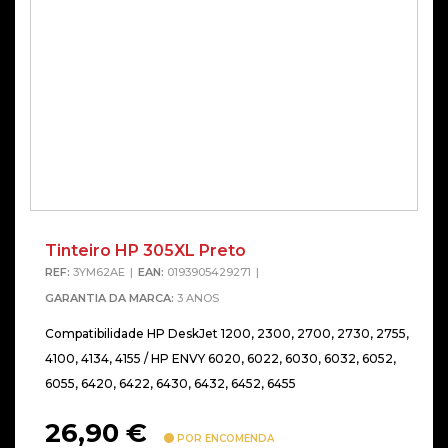
Tinteiro HP 305XL Preto
REF:
3YM62AE
EAN:
0193905429271
GARANTIA DA MARCA:
3 ANOS
Compatibilidade HP DeskJet 1200, 2300, 2700, 2730, 2755,
4100, 4134, 4155 / HP ENVY 6020, 6022, 6030, 6032, 6052,
6055, 6420, 6422, 6430, 6432, 6452, 6455
26,90
€
POR ENCOMENDA