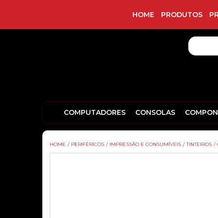
HOME
PRODUTOS
P
COMPUTADORES
CONSOLAS
COMPON
HOME
/
PERIFÉRICOS
/
IMPRESSÃO E CONSUMÍVEIS
/
TINTEIROS
/