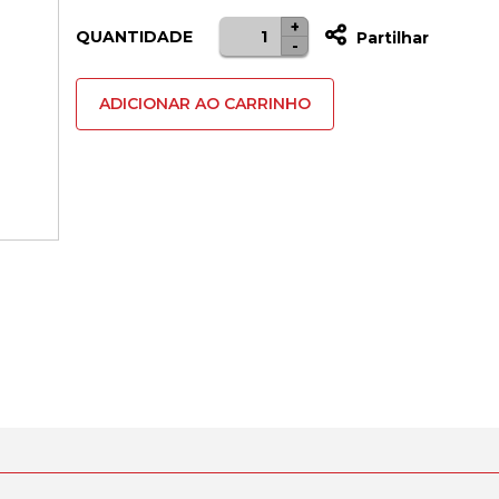
+
Quantidade
QUANTIDADE
Partilhar
-
de
Tinteiro
ADICIONAR AO CARRINHO
HP
903
XL
Cyan
Compativel