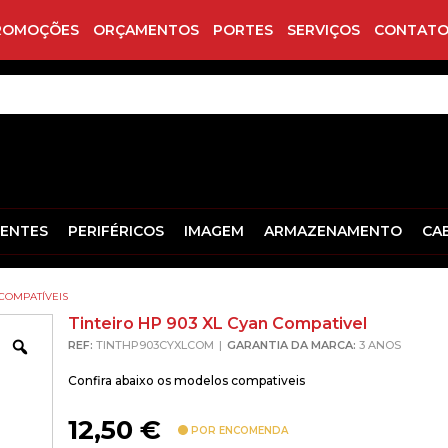
ROMOÇÕES
ORÇAMENTOS
PORTES
SERVIÇOS
CONTATO
ENTES
PERIFÉRICOS
IMAGEM
ARMAZENAMENTO
CA
COMPATÍVEIS
Tinteiro HP 903 XL Cyan Compativel
Zoom
REF:
TINTHP903CYXLCOM
GARANTIA DA MARCA:
3 ANOS
Confira abaixo os modelos compativeis
12,50
€
POR ENCOMENDA