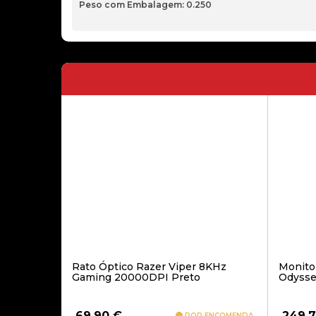
Peso com Embalagem: 0.250
Rato Óptico Razer Viper 8KHz
Monito
Gaming 20000DPI Preto
Odysse
69,90
€
249,
POR ENCOMENDA