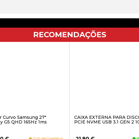
RECOMENDAÇÕES
r Curvo Samsung 27″
CAIXA EXTERNA PARA DISC
y G5 QHD 165Hz 1ms
PCIE NVME USB 3.1 GEN 2 
70
€
21,90
€
POR ENCOMENDA
E