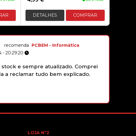
RAR
DETALHES
COMPRAR
3,90€
TINTEIRO COMPATÍVEL EPSON
T0714 – YELOW
recomenda
PCBEM - Informática
 - 20:29:20
stock e sempre atualizado. Comprei
Não tenh
4,90€
 a reclamar tudo bem explicado.
gamepad 
funciona
faziam e
que sim,
com gran
LOJA Nº2