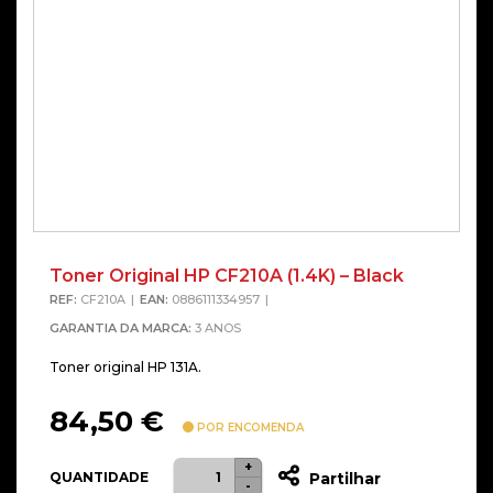
Toner Original HP CF210A (1.4K) – Black
REF:
CF210A
EAN:
0886111334957
GARANTIA DA MARCA:
3 ANOS
Toner original HP 131A.
84,50
€
POR ENCOMENDA
+
Quantidade
QUANTIDADE
Partilhar
-