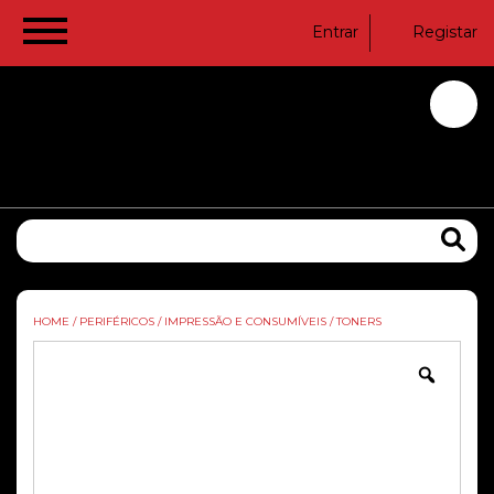
Entrar
Registar
HOME
/
PERIFÉRICOS
/
IMPRESSÃO E CONSUMÍVEIS
/
TONERS
Zoom