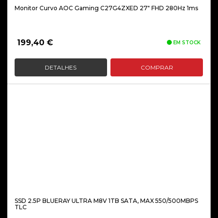
Monitor Curvo AOC Gaming C27G4ZXED 27″ FHD 280Hz 1ms
199,40
€
EM STOCK
DETALHES
COMPRAR
SSD 2.5P BLUERAY ULTRA M8V 1TB SATA, MAX 550/500MBPS
TLC