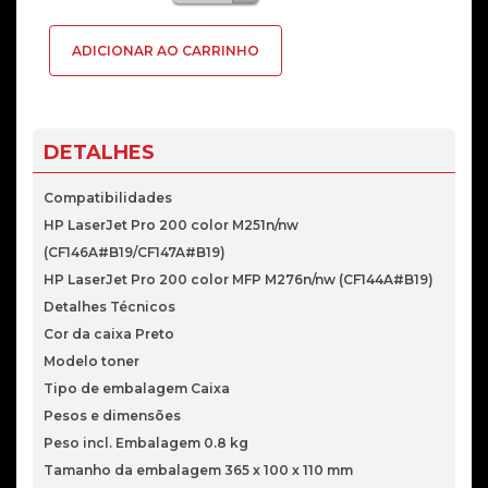
de
Toner
ADICIONAR AO CARRINHO
Original
HP
CF210A
(1.4K)
DETALHES
-
Black
Compatibilidades
HP LaserJet Pro 200 color M251n/nw
(CF146A#B19/CF147A#B19)
HP LaserJet Pro 200 color MFP M276n/nw (CF144A#B19)
Detalhes Técnicos
Cor da caixa Preto
Modelo toner
Tipo de embalagem Caixa
Pesos e dimensões
Peso incl. Embalagem 0.8 kg
Tamanho da embalagem 365 x 100 x 110 mm