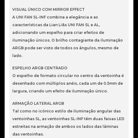
PWM
Branco
VISUAL ÚNICO COM MIRROR EFFECT
120mm
A UNI FAN SL-INF combina a elegância e as
(Pack
características da Lian Li&s UNI FAN SL e AL,
3)
adicionando um espelho para criar efeitos de
iluminação únicos. O brilho contagiante da iluminação
ARGB pode ser visto de todos os ângulos, mesmo de
lado.
ESPELHO ARGB CENTRADO
O espelho de formato circular no centro da ventoinha é
desenhado com múltiplos anéis, cada um de 0.5mm de
largura, criando um efeito de iluminação único.
ARMAÇÃO LATERAL ARGB
Tal como no icónico estilo de iluminação angular das
ventoinhas SL, as ventoinhas SL-INF têm duas faixas LED
estreitas na armação de ambos os lados das lâminas
das ventoinhas.