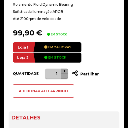
Rolamento Fluid Dynamic Bearing
Sofisticada Iluminação ARGB
Até 2100rpm de velocidade
99,90
€
EM STOCK
Loja 1
EM 24 HORAS
Loja 2
EM STOCK
+
Quantidade
QUANTIDADE
Partilhar
-
de
Ventoinha
ADICIONAR AO CARRINHO
Lian
Li
INF
SL120
DETALHES
ARGB