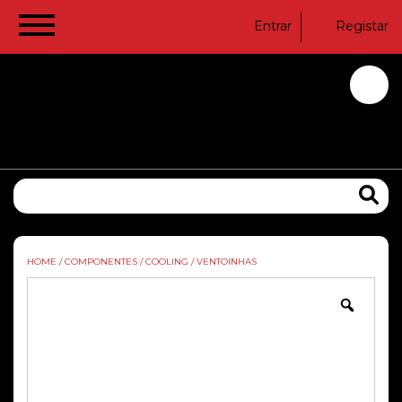
Entrar
Registar
HOME
/
COMPONENTES
/
COOLING
/
VENTOINHAS
Zoom