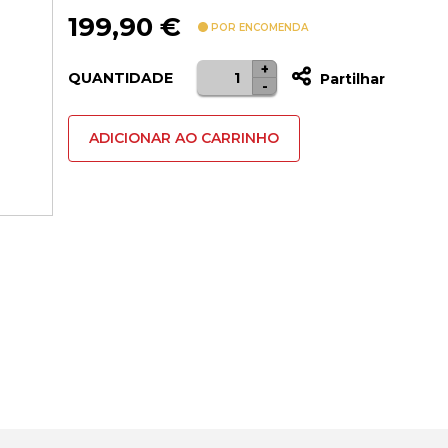
199,90
€
POR ENCOMENDA
+
Quantidade
QUANTIDADE
Partilhar
-
de
Volante
ADICIONAR AO CARRINHO
Addon
Thrustmaster
Ferrari
599XX
EVO
30
Alcantara