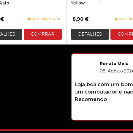
 Rato
Yellow
0
€
8,90
€
POR ENCOMENDA
POR EN
TALHES
COMPRAR
DETALHES
COMP
Renato Melo
08, Agosto 2024
Loja boa com um bom 
um computador e nada
Recomendo