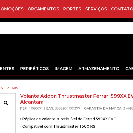
ROMOÇÕES
ORÇAMENTOS
PORTES
SERVIÇOS
CONTATO
ENTES
PERIFÉRICOS
IMAGEM
ARMAZENAMENTO
CA
S E PEDAIS
Volante Addon Thrustmaster Ferrari 599XX E
Alcantara
Zoom
REF:
4060071
EAN:
3362934001377
GARANTIA DA MARCA:
3 AN
› Réplica de volante substituível do Ferrari 599XX EVO
› Compatível com Thrustmaster T500 RS