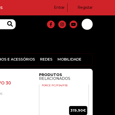
SUPORTE)
Entrar
Registar
S
459,90€
VOLANTE + PEDAIS
THRUSTMASTER T128 FORCE
FEEDBACK – PS5 / PC
BOS E ACESSÓRIOS
REDES
MOBILIDADE
189,00€
PRODUTOS
RELACIONADOS
VOLANTE LOGITECH G29 DRIVING
VO 30
FORCE PC/PS4/PS5
OS
319,90€