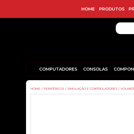
HOME
PRODUTOS
P
COMPUTADORES
CONSOLAS
COMPON
HOME
/
PERIFÉRICOS
/
SIMULAÇÃO E CONTROLADORES
/
VOLANTE