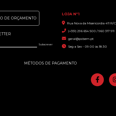
LOJA Nº1
DO DE ORÇAMENTO
Rua Nova da Misericordia 411 R/C
(+351) 296 654 500 / 960 317 911
ETTER
geral@pcbem.pt
Seg a Sex - 09:00 às 18:30
MÉTODOS DE PAGAMENTO