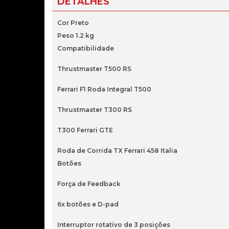
DETALHES
Cor Preto
Peso 1.2 kg
Compatibilidade
Thrustmaster T500 RS
Ferrari F1 Roda Integral T500
Thrustmaster T300 RS
T300 Ferrari GTE
Roda de Corrida TX Ferrari 458 Italia
Botões
Força de Feedback
6x botões e D-pad
Interruptor rotativo de 3 posições