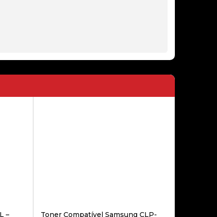
109,90€
KIT MOZA RACING R5 (BASE R5 +
VOLANTE ES + PEDAIS+
SUPORTE)
459,90€
VOLANTE + PEDAIS
THRUSTMASTER T128 FORCE
FEEDBACK – PS5 / PC
189,00€
L –
Toner Compatível Samsung CLP-