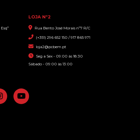
LOJA Nº2
 Esqº
Rua Bento José Morais nº7 R/C
(+351) 296 652 150 / 917 865 971
loja2@pcbem.pt
Seg a Sex - 09:00 às 18:30
Sábado - 09:00 às 13:00
MADE IN PCBEM HOSTING BY: