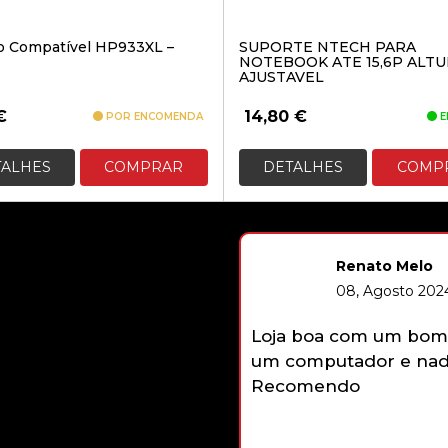
ro Compatível HP933XL –
SUPORTE NTECH PARA
NOTEBOOK ATE 15,6P ALT
AJUSTAVEL
€
14,80
€
POR ENCOMENDA
E
TALHES
COMPRAR
DETALHES
COMP
Renato Melo
08, Agosto 2024
Loja boa com um bom 
um computador e nada
Recomendo