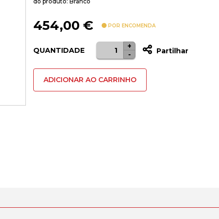
do produto: Branco
454,00
€
POR ENCOMENDA
+
Quantidade
QUANTIDADE
Partilhar
-
de
Water
ADICIONAR AO CARRINHO
cooler
Asus
ROG
Ryujin
III
360
ARGB
LCD
Branco