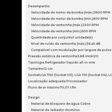
Desempenho
Velocidade do motor da bomba (máx.)3600 RPM
Velocidade do motor da bomba (mín.)800 RPM
Velocidade da ventoinha (máx.)2200 RPM
Velocidade da ventoinha (mín.)600 RPM
Quantidade por conjunto1 unidade(s)
Nível de ruído da ventoinha (máx.)36,45 dB
Compatível com modulação por largura de pulso
Pressão estática da ventoinha3,88 mmH2O
Tipologia Refrigerador líquido all-in-one
Tamanho12 cm
SocketLGA 1150 (Socket H3), LGA 1151 (Socket H4), L
Localização adequada Processador
Fluxo de ar máximo70,07 cfm
Design
Material de bloqueio de água Cobre
Material do radiador Alumínio