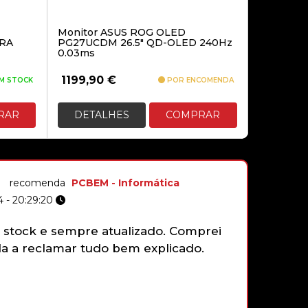
Monitor ASUS ROG OLED
URA
PG27UCDM 26.5″ QD-OLED 240Hz
0.03ms
1199,90
€
M STOCK
POR ENCOMENDA
RAR
DETALHES
COMPRAR
recomenda
PCBEM - Informática
 - 20:29:20
stock e sempre atualizado. Comprei
Não tenh
 a reclamar tudo bem explicado.
gamepad 
funciona
faziam e
que sim,