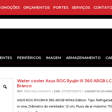
ROMOÇÕES
ORÇAMENTOS
PORTES
SERVIÇOS
CONTATO
ENTES
PERIFÉRICOS
IMAGEM
ARMAZENAMENTO
CA
Water cooler Asus ROG Ryujin III 360 ARGB L
Branco
Zoom
REF:
90RC00L2-M0UAY0
EAN:
4711387190579
GARANTIA DA MAR
ASUS ROG RYUJIN III 360 ARGB White Edition. Tipo: Refrigerador
in-one, Diâmetro do ventilador: 12 cm, Fluxo de ar máximo: 7