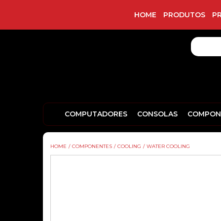
HOME
PRODUTOS
P
COMPUTADORES
CONSOLAS
COMPON
HOME
/
COMPONENTES
/
COOLING
/
WATER COOLING