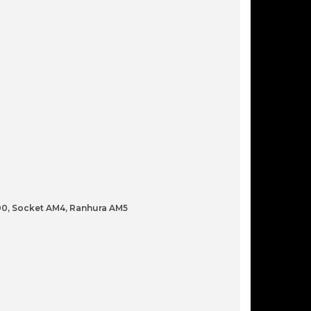
328,90€
WATER COOLER CPU NOX
HUMMER X-240 LCD RGB PRETO
179,80€
WATER COOLER CPU NOX M-360
ARGB 360MM BRANCO
1700, Socket AM4, Ranhura AM5
114,90€
WATER COOLER LIAN LI