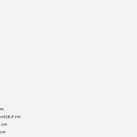
mm
ck)8,9 cm
1 cm
 cm