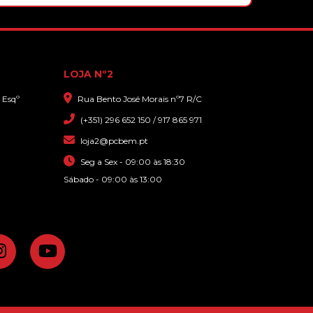
com gran
LOJA Nº2
 Esqº
Rua Bento José Morais nº7 R/C
(+351) 296 652 150 / 917 865 971
loja2@pcbem.pt
Seg a Sex - 09:00 às 18:30
Sábado - 09:00 às 13:00