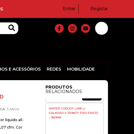
289,90€
Entrar
Registar
S
WATER COOLER UNYKA
AQUASTORM 360 ARGB PRETO
93,90€
WATER COOLER SLAYER RX 120
ARGB + AUTO RGB
BOS E ACESSÓRIOS
REDES
MOBILIDADE
PRODUTOS
RELACIONADOS
54,90€
CD
WATER COOLER LIAN LI
CA:
3 ANOS
GALAHAD II TRINITY PRO PRETO
– 360MM
 líquido all-
0,07 cfm. Cor