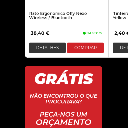
Rato Ergonómico Offy Nexo
Tintei
Wireless / Bluetooth
Yellow
38,40
€
2,40
EM STOCK
DETALHES
COMPRAR
DE
GRÁTIS
NÃO ENCONTROU O QUE
PROCURAVA?
PEÇA-NOS UM
ORÇAMENTO