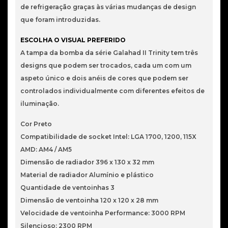
-
de refrigeração graças às várias mudanças de design
360mm
que foram introduzidas.
ESCOLHA O VISUAL PREFERIDO
A tampa da bomba da série Galahad II Trinity tem três
designs que podem ser trocados, cada um com um
aspeto único e dois anéis de cores que podem ser
controlados individualmente com diferentes efeitos de
iluminação.
Cor Preto
Compatibilidade de socket Intel: LGA 1700, 1200, 115X
AMD: AM4 / AM5
Dimensão de radiador 396 x 130 x 32 mm
Material de radiador Alumínio e plástico
Quantidade de ventoinhas 3
Dimensão de ventoinha 120 x 120 x 28 mm
Velocidade de ventoinha Performance: 3000 RPM
Silencioso: 2300 RPM