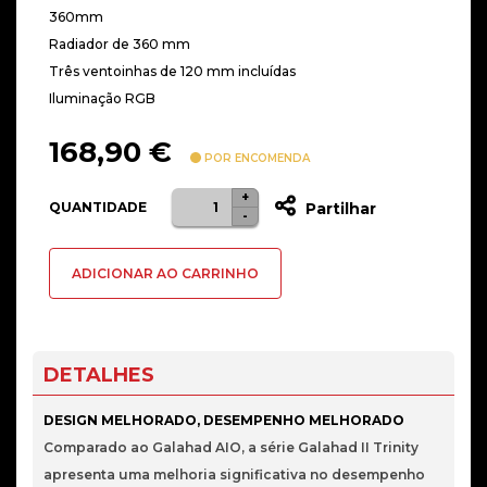
360mm
Radiador de 360 mm
Três ventoinhas de 120 mm incluídas
Iluminação RGB
168,90
€
POR ENCOMENDA
+
Quantidade
QUANTIDADE
Partilhar
-
de
Water
ADICIONAR AO CARRINHO
Cooler
Lian
Li
GALAHAD
DETALHES
II
Trinity
DESIGN MELHORADO, DESEMPENHO MELHORADO
Pro
Comparado ao Galahad AIO, a série Galahad II Trinity
Preto
apresenta uma melhoria significativa no desempenho