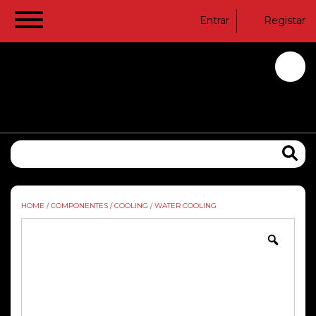
Entrar
Registar
HOME
/
COMPONENTES
/
COOLING
/
WATER COOLING
Zoom