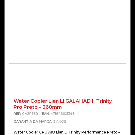
Water Cooler Lian Li GALAHAD II Trinity
Pro Preto – 360mm
REF:
GA2P36B
EAN:
4718466013484
GARANTIA DA MARCA:
3 ANOS
Water Cooler CPU AIO Lian Li Trinity Performance Preto –