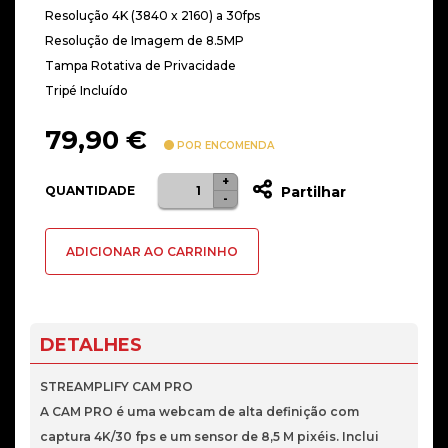
Resolução 4K (3840 x 2160) a 30fps
Resolução de Imagem de 8.5MP
Tampa Rotativa de Privacidade
Tripé Incluído
79,90
€
POR ENCOMENDA
+
Quantidade
QUANTIDADE
Partilhar
-
de
Webcam
ADICIONAR AO CARRINHO
Streamplify
CAM
PRO
4K
DETALHES
8M30
-
STREAMPLIFY CAM PRO
Preto
A CAM PRO é uma webcam de alta definição com
captura 4K/30 fps e um sensor de 8,5 M pixéis. Inclui