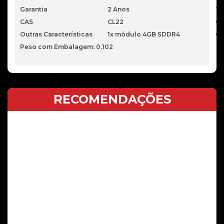
Garantia
2 Anos
Ti
CAS
CL22
Qu
Outras Características
1x módulo 4GB SDDR4
Or
Peso com Embalagem: 0.102
RECOMENDAÇÕES