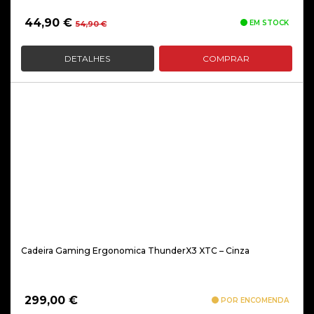
O
O
44,90
€
EM STOCK
54,90
€
preço
preço
original
atual
DETALHES
COMPRAR
era:
é:
54,90 €.
44,90 €.
Cadeira Gaming Ergonomica ThunderX3 XTC – Cinza
299,00
€
POR ENCOMENDA