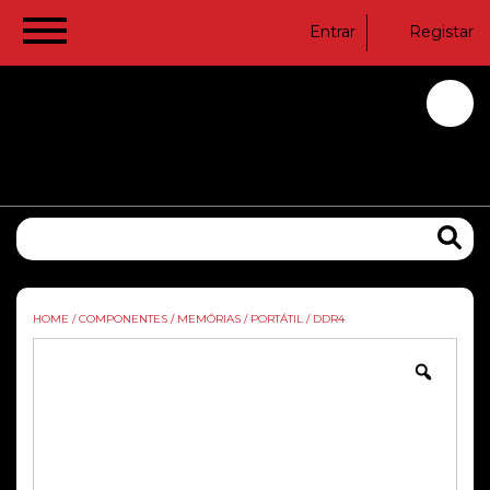
Entrar
Registar
HOME
/
COMPONENTES
/
MEMÓRIAS
/
PORTÁTIL
/
DDR4
Zoom