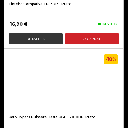
Tinteiro Compativel HP 301XL Preto
16,90
€
EM STOCK
DETALHES
COMPRAR
-18%
Rato HyperX Pulsefire Haste RGB 16000DPI Preto