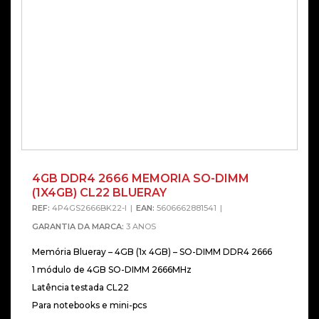
4GB DDR4 2666 MEMORIA SO-DIMM
(1X4GB) CL22 BLUERAY
REF:
4P4GS2666BK22-I
EAN:
5606662881541
GARANTIA DA MARCA:
3 ANOS
Memória Blueray – 4GB (1x 4GB) – SO-DIMM DDR4 2666
1 módulo de 4GB SO-DIMM 2666MHz
Latência testada CL22
Para notebooks e mini-pcs