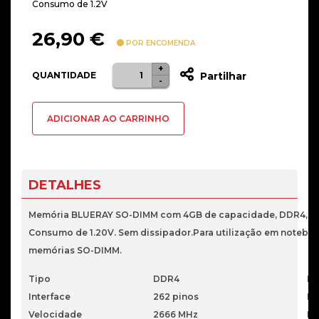
Consumo de 1.2V
26,90
€
POR ENCOMENDA
+
Quantidade
QUANTIDADE
Partilhar
-
de
4GB
ADICIONAR AO CARRINHO
DDR4
2666
MEMORIA
SO-
DETALHES
DIMM
(1X4GB)
Memória BLUERAY SO-DIMM com 4GB de capacidade, DDR4, Vel
CL22
Consumo de 1.20V. Sem dissipador.Para utilização em notebo
BLUERAY
memórias SO-DIMM.
Tipo
DDR4
Pe
Interface
262 pinos
Pe
Velocidade
2666 MHz
Di