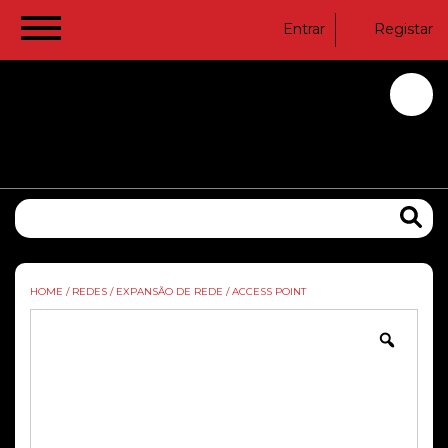
Entrar
Registar
HOME
/
REDES
/
EXPANSÃO DE REDE
/
ACCESS POINT
Zoom