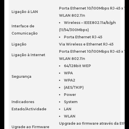
Porta Ethernet 10/100Mbps RJ-45 x 1 
Ligação á LAN
WLAN 802.11n
Wireless – IEEE802.11a/b/g/n
Interface de
(11/54/300Mbps)
Comunicação
Porta Ethernet RJ-45
Ligação
Via Wireless e Ethernet RJ-45
Porta Ethernet 10/100Mbps RJ-45 x 1 
Ligação à Internet
WLAN 802.11n
64/128bit WEP
WPA
Segurança
WPA2
(AES/TKIP)
Power
Indicadores
System
Estado/Actividade
LAN
WLAN
Upgrade ao firmware através da Ethe
Ugrade ao Firmware