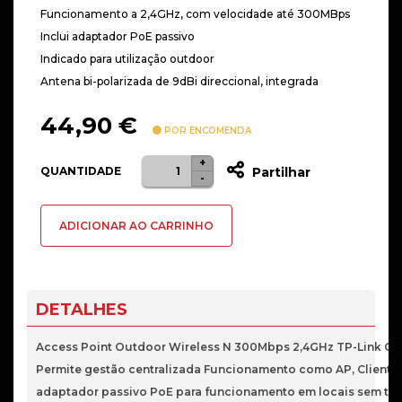
Funcionamento a 2,4GHz, com velocidade até 300MBps
Inclui adaptador PoE passivo
Indicado para utilização outdoor
Antena bi-polarizada de 9dBi direccional, integrada
44,90
€
POR ENCOMENDA
+
Quantidade
QUANTIDADE
Partilhar
-
de
Access
ADICIONAR AO CARRINHO
Point
Outdoor
Wireless
N300Mbps
DETALHES
2,4GHz
TP-
Access Point Outdoor Wireless N 300Mbps 2,4GHz TP-Link CPE2
Link
Permite gestão centralizada Funcionamento como AP, Cliente 
CPE210
adaptador passivo PoE para funcionamento em locais sem tom