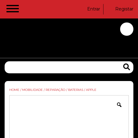
Entrar
Registar
HOME
/
MOBILIDADE
/
REPARAÇÃO
/
BATERIAS
/
APPLE
Zoom