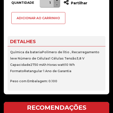
+
Quantidade
QUANTIDADE
Partilhar
-
de
Bateria
ADICIONAR AO CARRINHO
2-
POWER
Iphone
6S
DETALHES
PLUS
Química da bateriaPolímero de lítio , Recarregamento
leve Número de Células1 Células Tensão3,8 V
Capacidade2750 mAh Horas watt10 Wh
FormatoRetangular 1 Ano de Garantia
Peso com Embalagem: 0.100
RECOMENDAÇÕES