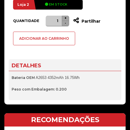
Loja 2
EM STOCK
+
Quantidade
QUANTIDADE
Partilhar
-
de
Bateria
ADICIONAR AO CARRINHO
iPhone
13
Pro
Max
DETALHES
OEM
4352mAh
Bateria OEM
A2653 4352mAh 16.75Wh
16.75Wh
Peso com Embalagem: 0.200
RECOMENDAÇÕES