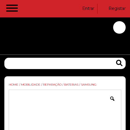
Entrar
Registar
HOME
/
MOBILIDADE
/
REPARAÇÃO
/
BATERIAS
/
SAMSUNG
Zoom