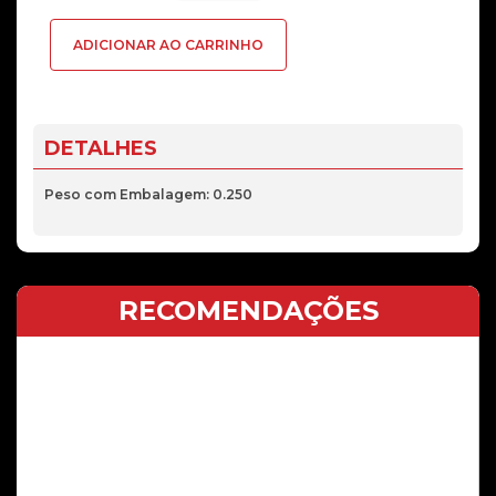
Bateria
ADICIONAR AO CARRINHO
Samsung
Galaxy
A70
(SM-
DETALHES
A705F)
EB-
Peso com Embalagem: 0.250
BA705ABU
RECOMENDAÇÕES