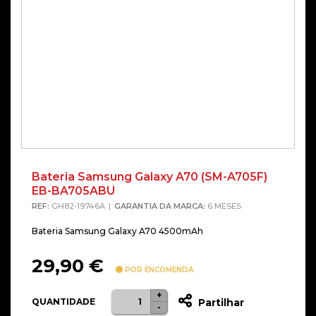
Bateria Samsung Galaxy A70 (SM-A705F)
EB-BA705ABU
REF:
GH82-19746A
GARANTIA DA MARCA:
6 MESES
Bateria Samsung Galaxy A70 4500mAh
29,90
€
POR ENCOMENDA
+
Quantidade
QUANTIDADE
Partilhar
-
de