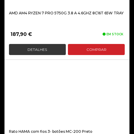
AMD AM4 RYZEN 7 PRO 5750G 3.8 A 4.6GHZ 8C16T 65W TRAY
187,90
€
EM STOCK
DETALHES
COMPRAR
Rato HAMA com fios 3- botões MC-200 Preto