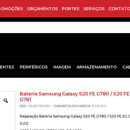
ROMOÇÕES
ORÇAMENTOS
PORTES
SERVIÇOS
CONTATO
ENTES
PERIFÉRICOS
IMAGEM
ARMAZENAMENTO
CA
Bateria Samsung Galaxy S20 FE G780 / S20 FE
G781
Zoom
REF:
EB-BG781ABY
GARANTIA DA MARCA:
6 MESES
Reparação Bateria Samsung Galaxy S20 FE G780 / S20 FE 5G G
0,00