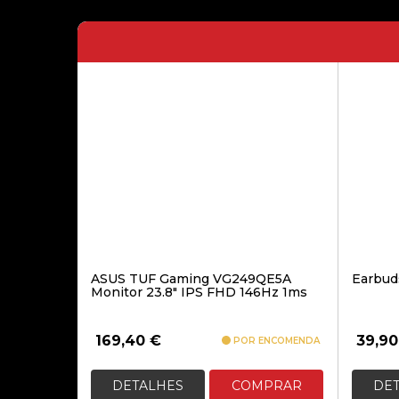
ASUS TUF Gaming VG249QE5A
Earbud
Monitor 23.8″ IPS FHD 146Hz 1ms
169,40
€
39,9
POR ENCOMENDA
DETALHES
COMPRAR
DE