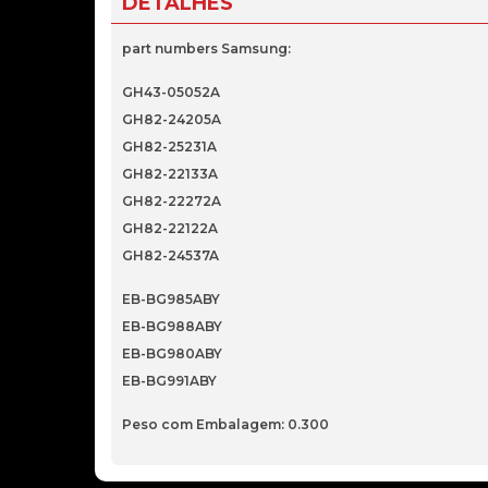
DETALHES
part numbers Samsung:
GH43-05052A
GH82-24205A
GH82-25231A
GH82-22133A
GH82-22272A
GH82-22122A
GH82-24537A
EB-BG985ABY
EB-BG988ABY
EB-BG980ABY
EB-BG991ABY
Peso com Embalagem: 0.300