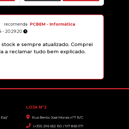
era:
é:
989,00 €.
939,90 €.
44,90€
BATERIA SAMSUNG GALAXY S9
recomenda
PCBEM - Informática
PLUS (SM-G965F) ORIGINAL
 - 20:29:20
stock e sempre atualizado. Comprei
Não tenh
 a reclamar tudo bem explicado.
gamepad 
49,90€
funciona
faziam e
que sim,
com gran
LOJA Nº2
 Esqº
Rua Bento José Morais nº7 R/C
(+351) 296 652 150 / 917 865 971