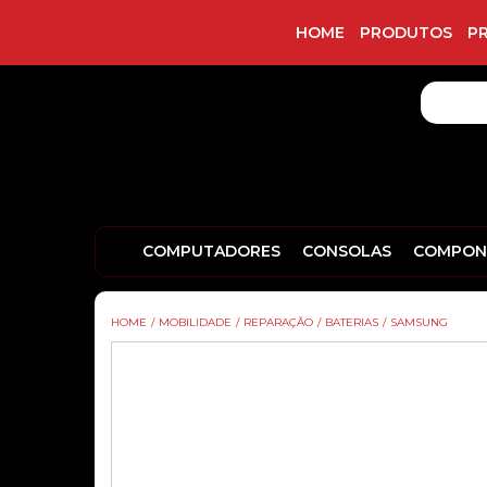
HOME
PRODUTOS
P
COMPUTADORES
CONSOLAS
COMPON
HOME
/
MOBILIDADE
/
REPARAÇÃO
/
BATERIAS
/
SAMSUNG