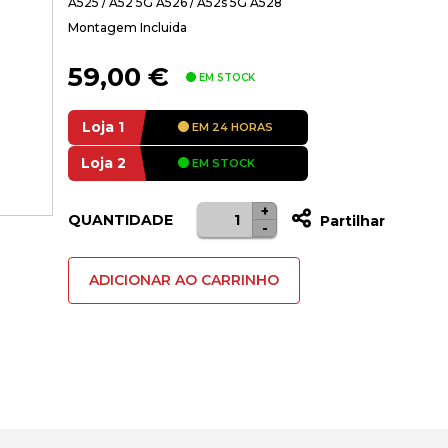
A525 / A52 5G A526 / A52s 5G A528
Montagem Incluida
59,00
€
EM STOCK
Loja 1
EM 24 HORAS
Loja 2
EM STOCK
+
Quantidade
QUANTIDADE
Partilhar
-
de
Bateria
ADICIONAR AO CARRINHO
Samsung
Galaxy
S20
FE
G780
/
S20