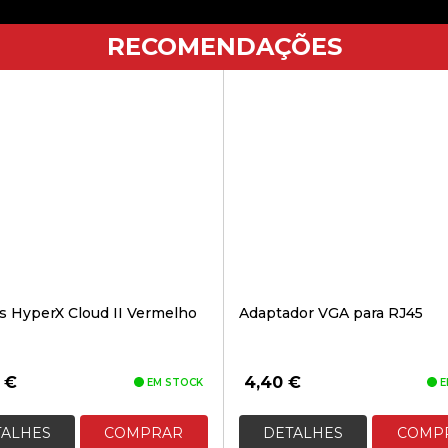
RECOMENDAÇÕES
s HyperX Cloud II Vermelho
Adaptador VGA para RJ45
0
€
4,40
€
EM STOCK
E
TALHES
COMPRAR
DETALHES
COMP