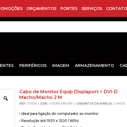
ROMOÇÕES
ORÇAMENTOS
PORTES
SERVIÇOS
CONTATO
ENTES
PERIFÉRICOS
IMAGEM
ARMAZENAMENTO
CA
Cabo de Monitor Equip Displaport > DVI-D
Macho/Macho 2 M
Zoom
REF:
119336
EAN:
4015867184189
GARANTIA DA MARCA:
3 ANOS
› Ideal para ligação do computador ao monitor
› Resolução até 1920 x 1200 / 60hz