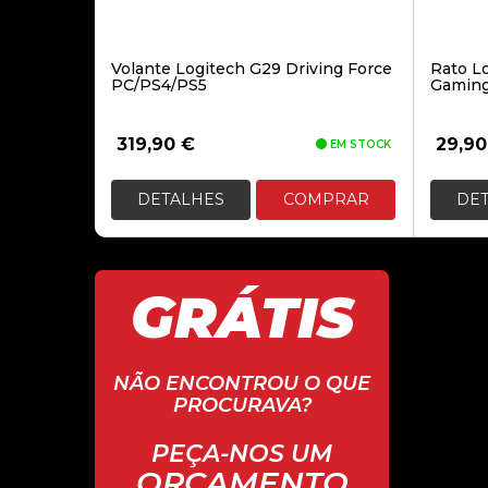
Volante Logitech G29 Driving Force
Rato L
PC/PS4/PS5
Gaming
319,90
€
29,9
EM STOCK
DETALHES
COMPRAR
DE
GRÁTIS
NÃO ENCONTROU O QUE
PROCURAVA?
PEÇA-NOS UM
ORÇAMENTO