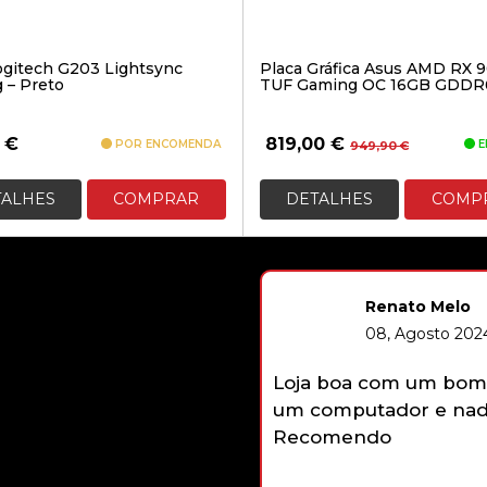
ogitech G203 Lightsync
Placa Gráfica Asus AMD RX 
 – Preto
TUF Gaming OC 16GB GDDR
O
O
0
€
819,00
€
POR ENCOMENDA
E
949,90
€
preço
preço
original
atual
TALHES
COMPRAR
DETALHES
COMP
era:
é:
949,90 €
819,00 €
Renato Melo
08, Agosto 2024
Loja boa com um bom 
um computador e nada
Recomendo