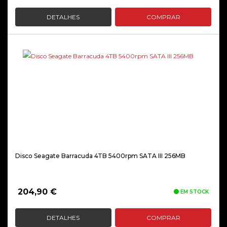
preço
preço
original
atual
DETALHES
COMPRAR
era:
é:
48,90 €.
29,90 €.
Disco Seagate Barracuda 4TB 5400rpm SATA III 256MB
204,90
€
EM STOCK
DETALHES
COMPRAR