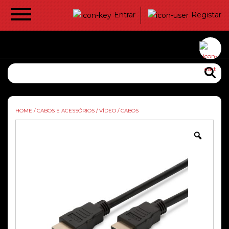
Entrar
Registar
HOME
/
CABOS E ACESSÓRIOS
/
VÍDEO
/
CABOS
Zoom