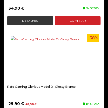
34,90
€
EM STOCK
DETALHES
COMPRAR
-38%
Rato Gaming Glorious Model D- Glossy Branco
O
O
29,90
€
EM STOCK
48,90
€