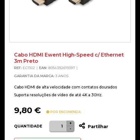
Cabo HDMI Ewent High-Speed c/ Ethernet
Alterna
3m Preto
REF:
EC1302
EAN:
8054392619397
GARANTIA DA MARCA:
3 ANOS
Cabo HDMI de alta velocidade com contatos dourados
Suporta resoluções de vídeo de até 4K a 30Hz.
9,80
€
POR ENCOMENDA
+
Quantidade
QUANTIDADE
Partilhar
-
de
Cabo