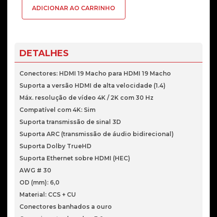
ADICIONAR AO CARRINHO
HDMI
Ewent
High-
Speed
DETALHES
c/
Ethernet
Conectores: HDMI 19 Macho para HDMI 19 Macho
3m
Suporta a versão HDMI de alta velocidade (1.4)
Preto
Máx. resolução de vídeo 4K / 2K com 30 Hz
Compatível com 4K: Sim
Suporta transmissão de sinal 3D
Suporta ARC (transmissão de áudio bidirecional)
Suporta Dolby TrueHD
Suporta Ethernet sobre HDMI (HEC)
AWG # 30
OD (mm): 6,0
Material: CCS + CU
Conectores banhados a ouro