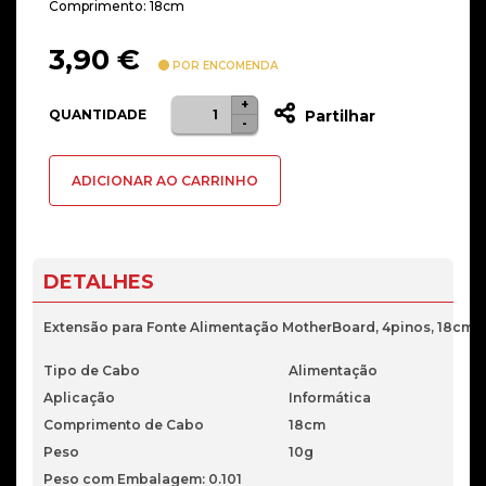
Comprimento: 18cm
3,90
€
POR ENCOMENDA
+
Quantidade
QUANTIDADE
Partilhar
-
de
CABO
ADICIONAR AO CARRINHO
EXTENSOR
ALIMENTACAO
4
PINS
DETALHES
F
PARA
Extensão para Fonte Alimentação MotherBoard, 4pinos, 18cm 
4
Tipo de Cabo
Alimentação
P
PINS
Aplicação
Informática
Ti
M,
Comprimento de Cabo
18cm
Qu
0.18M
Peso
10g
O
BK
Peso com Embalagem: 0.101