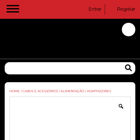
Entrar
Registar
HOME
/
CABOS E ACESSÓRIOS
/
ALIMENTAÇÃO
/
ADAPTADORES
Zoom