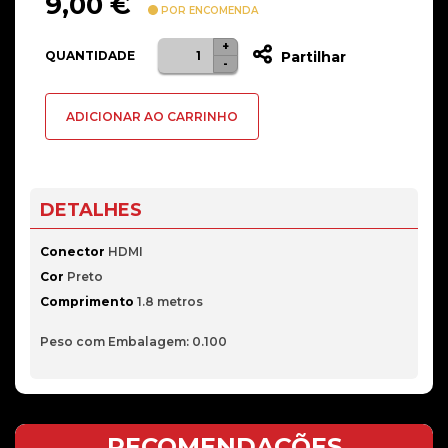
9,00
€
POR ENCOMENDA
+
Quantidade
QUANTIDADE
Partilhar
-
de
Cabo
ADICIONAR AO CARRINHO
HDMI
V1.4
HEC
Nanocable
DETALHES
A/M-
A/M
Conector
HDMI
1.8
Cor
Preto
M
Comprimento
1.8 metros
Peso com Embalagem: 0.100
RECOMENDAÇÕES