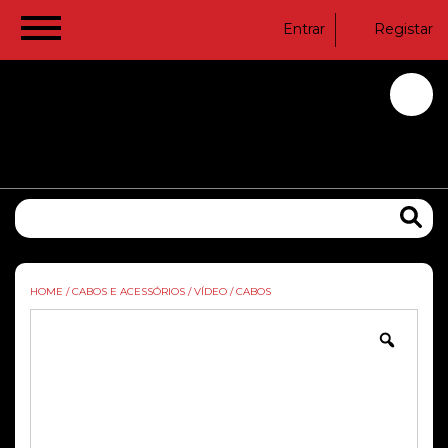
Entrar
Registar
HOME
/
CABOS E ACESSÓRIOS
/
VÍDEO
/
CABOS
Zoom