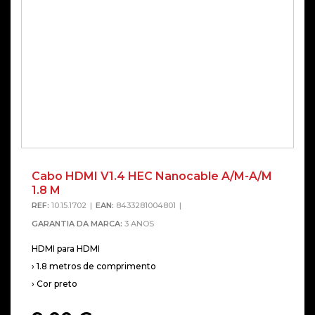
Cabo HDMI V1.4 HEC Nanocable A/M-A/M
1.8 M
REF:
10.15.1702
EAN:
8433281004801
GARANTIA DA MARCA:
3 ANOS
HDMI para HDMI
› 1.8 metros de comprimento
› Cor preto