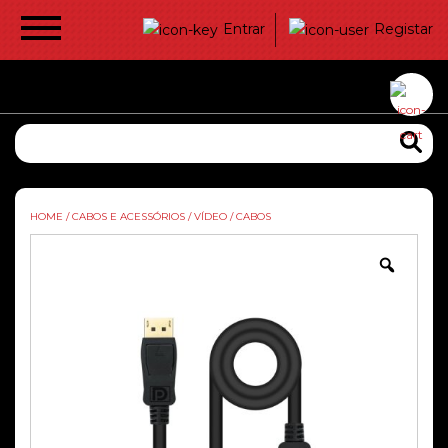
Entrar
Registar
HOME
/
CABOS E ACESSÓRIOS
/
VÍDEO
/
CABOS
Zoom