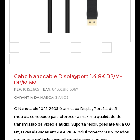
Cabo Nanocable Displayport 1.4 8K DP/M-
Alterna
DP/M 5M
REF:
10.15.2605
EAN:
8433281015067
GARANTIA DA MARCA:
3 ANOS
O Nanocable 10.15.2605 é um cabo DisplayPort 1.4 de 5
metros, concebido para oferecer a máxima qualidade de
transmissão de vídeo e áudio. Suporta resoluções até 8K a 60
Hz, taxas elevadas em 4K e 2K, e inclui conectores blindados
em ouro e múltiplo apantallamento para eliminar