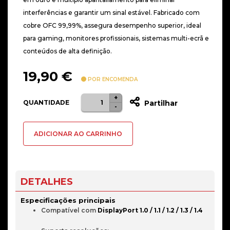
interferências e garantir um sinal estável. Fabricado com
cobre OFC 99,99%, assegura desempenho superior, ideal
para gaming, monitores profissionais, sistemas multi-ecrã e
conteúdos de alta definição.
19,90
€
POR ENCOMENDA
+
Quantidade
QUANTIDADE
Partilhar
-
de
Cabo
ADICIONAR AO CARRINHO
Nanocable
Displayport
1.4
8K
DETALHES
DP/M-
Especificações principais
DP/M
Compatível com 
DisplayPort 1.0 / 1.1 / 1.2 / 1.3 / 1.4
5M