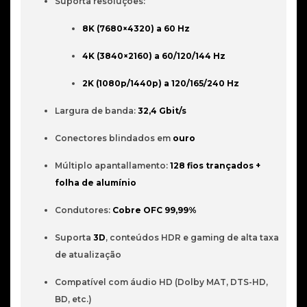
Suporta resoluções:
8K (7680×4320) a 60 Hz
4K (3840×2160) a 60/120/144 Hz
2K (1080p/1440p) a 120/165/240 Hz
Largura de banda: 
32,4 Gbit/s
Conectores blindados em 
ouro
Múltiplo apantallamento: 
128 fios trançados + 
folha de alumínio
Condutores: 
Cobre OFC 99,99%
Suporta 
3D
, conteúdos HDR e gaming de alta taxa 
de atualização
Compatível com áudio HD (Dolby MAT, DTS-HD, 
BD, etc.)