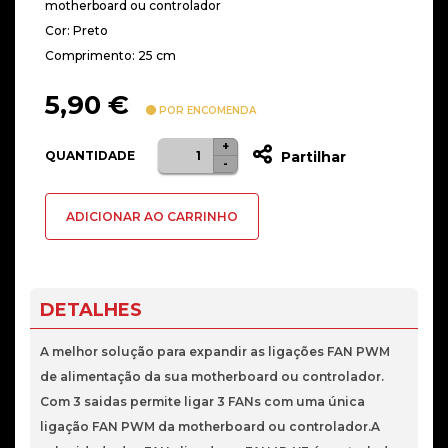
motherboard ou controlador
Cor: Preto
Comprimento: 25 cm
5,90
€
POR ENCOMENDA
+
Quantidade
QUANTIDADE
Partilhar
-
de
CABO
ADICIONAR AO CARRINHO
Y
PARA
FAN
4P(FEMEA)
DETALHES
4P(MACHO)+2X3P(MACHO),25CM
PRETO
A melhor solução para expandir as ligações FAN PWM
de alimentação da sua motherboard ou controlador.
Com 3 saidas permite ligar 3 FANs com uma única
ligação FAN PWM da motherboard ou controlador.A