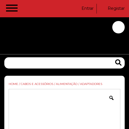
Entrar
Registar
HOME
/
CABOS E ACESSÓRIOS
/
ALIMENTAÇÃO
/
ADAPTADORES
Zoom