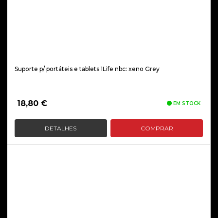
Suporte p/ portáteis e tablets 1Life nbc: xeno Grey
18,80
€
EM STOCK
DETALHES
COMPRAR