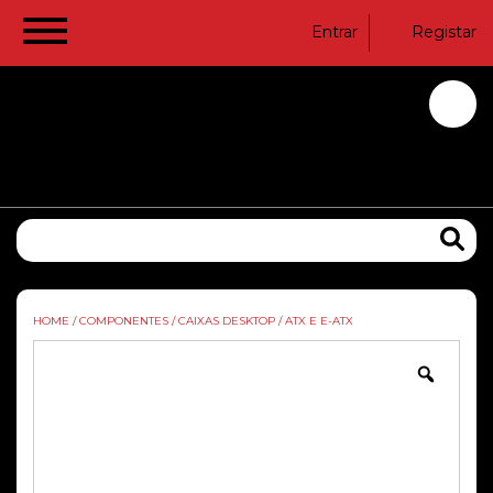
Entrar
Registar
HOME
/
COMPONENTES
/
CAIXAS DESKTOP
/
ATX E E-ATX
Zoom