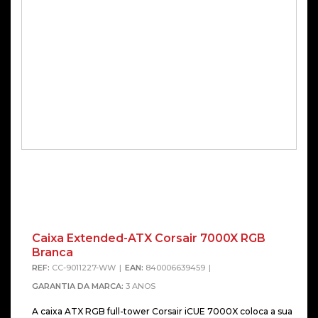
Caixa Extended-ATX Corsair 7000X RGB
Branca
REF:
CC-9011227-WW
EAN:
840006639459
GARANTIA DA MARCA:
3 ANOS
A caixa ATX RGB full-tower Corsair iCUE 7000X coloca a sua