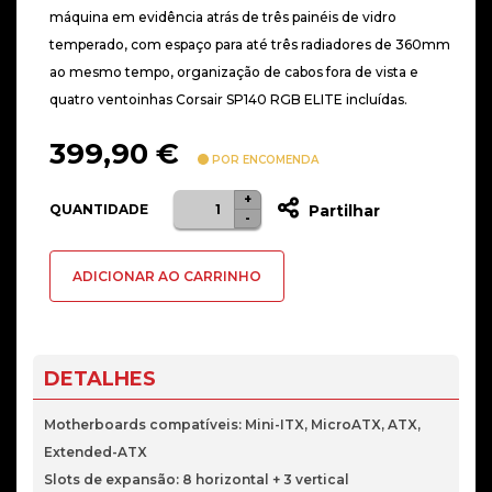
máquina em evidência atrás de três painéis de vidro
temperado, com espaço para até três radiadores de 360mm
ao mesmo tempo, organização de cabos fora de vista e
quatro ventoinhas Corsair SP140 RGB ELITE incluídas.
399,90
€
POR ENCOMENDA
+
Quantidade
QUANTIDADE
Partilhar
-
de
Caixa
ADICIONAR AO CARRINHO
Extended-
ATX
Corsair
7000X
DETALHES
RGB
Branca
Motherboards compatíveis: Mini-ITX, MicroATX, ATX,
Extended-ATX
Slots de expansão: 8 horizontal + 3 vertical