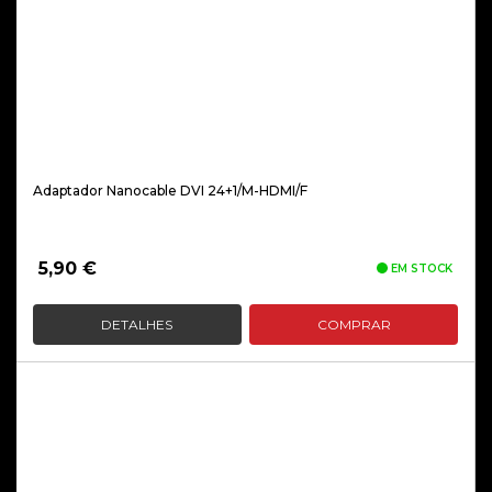
Adaptador Nanocable DVI 24+1/M-HDMI/F
5,90
€
EM STOCK
DETALHES
COMPRAR