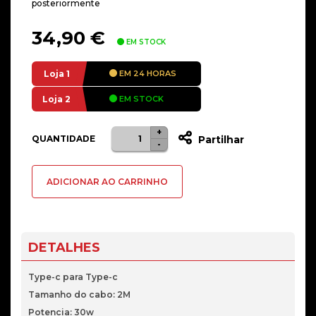
posteriormente
34,90
€
EM STOCK
Loja 1
EM 24 HORAS
Loja 2
EM STOCK
+
Quantidade
QUANTIDADE
Partilhar
-
de
Carregador
ADICIONAR AO CARRINHO
compativel
MacBook
Retina
12.6
DETALHES
Type-
C/Type-
Type-c para Type-c
C
Tamanho do cabo: 2M
30W
Potencia: 30w