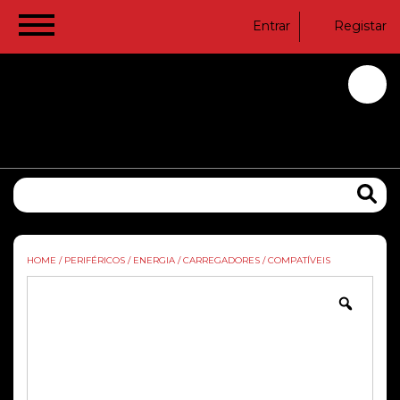
Entrar
Registar
HOME
/
PERIFÉRICOS
/
ENERGIA
/
CARREGADORES
/
COMPATÍVEIS
Zoom