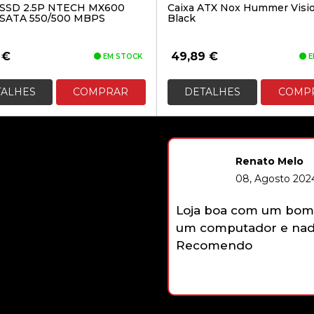
SSD 2.5P NTECH MX600
Caixa ATX Nox Hummer Visi
SATA 550/500 MBPS
Black
9
€
49,89
€
EM STOCK
E
TALHES
COMPRAR
DETALHES
COMP
Renato Melo
08, Agosto 2024
Loja boa com um bom 
um computador e nada
Recomendo