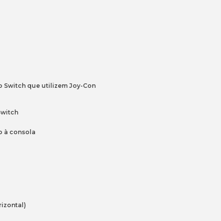
o 
Switch 
que 
utilizem 
Joy-Con
Switch
o 
à 
consola
rizontal)