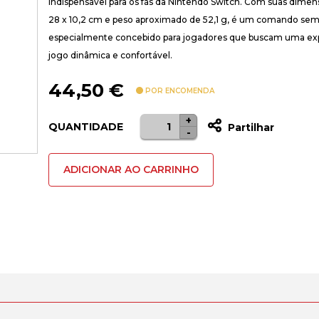
indispensável para os fãs da Nintendo Switch. Com suas dimen
28 x 10,2 cm e peso aproximado de 52,1 g, é um comando sem
especialmente concebido para jogadores que buscam uma exp
jogo dinâmica e confortável.
44,50
€
POR ENCOMENDA
+
Quantidade
QUANTIDADE
Partilhar
-
de
Comando
ADICIONAR AO CARRINHO
NINTENDO
Joy-
Con
Esquerdo
(Nintendo
Switch
-
Azul)