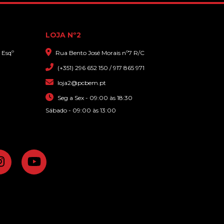
LOJA Nº2
 Esqº
Rua Bento José Morais nº7 R/C
(+351) 296 652 150 / 917 865 971
loja2@pcbem.pt
Seg a Sex - 09:00 às 18:30
Sábado - 09:00 às 13:00