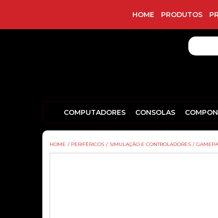
HOME
PRODUTOS
P
COMPUTADORES
CONSOLAS
COMPON
HOME
/
PERIFÉRICOS
/
SIMULAÇÃO E CONTROLADORES
/
GAMEPA