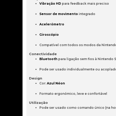
Vibração 
HD
para 
feedback 
mais 
preciso
Sensor 
de 
movimento
integrado
Acelerómetro
Giroscópio
Compatível 
com 
todos 
os 
modos 
da 
Nintend
Conectividade
Bluetooth
para 
ligação 
sem 
fios 
à 
Nintendo 
Pode 
ser 
usado 
individualmente 
ou 
acoplad
Design
Cor: 
Azul 
Néon
Formato 
ergonómico, 
leve 
e 
confortável
Utilização
Pode 
ser 
usado 
como 
comando 
único 
(na 
ho