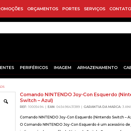
ROMOÇÕES
ORÇAMENTOS
PORTES
SERVIÇOS
CONTATO
ENTES
PERIFÉRICOS
IMAGEM
ARMAZENAMENTO
CA
DS
Comando NINTENDO Joy-Con Esquerdo (Nin
Switch – Azul)
Zoom
REF:
10005494
EAN:
045496431389
GARANTIA DA MARCA:
3 AN
Comando NINTENDO Joy-Con Esquerdo (Nintendo Switch – Az
O Comando NINTENDO Joy-Con Esquerdo é um acessório de 