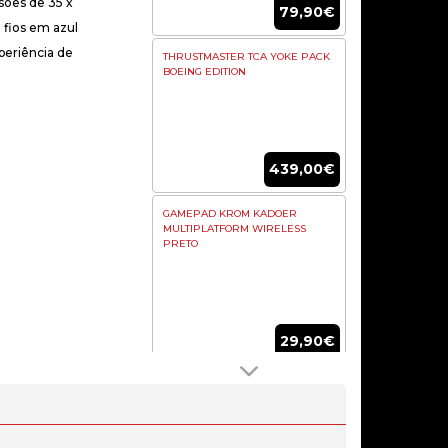
sões de 35 x
79,90€
 fios em azul
eriência de
THRUSTMASTER TCA YOKE PACK
BOEING EDITION
439,00€
GAMEPAD KROM KADOER
MULTIPLATFORM WIRELESS
PRETO
29,90€
GAMEPAD MICROSOFT XBOX
ELITE SERIES 2 WIRELESS