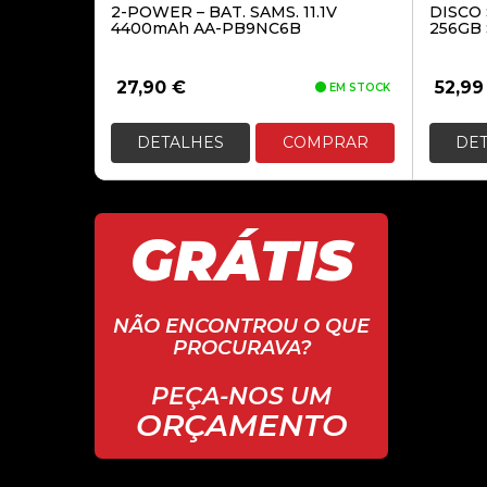
2-POWER – BAT. SAMS. 11.1V
DISCO 
4400mAh AA-PB9NC6B
256GB 
27,90
€
52,9
EM STOCK
DETALHES
COMPRAR
DE
GRÁTIS
NÃO ENCONTROU O QUE
PROCURAVA?
PEÇA-NOS UM
ORÇAMENTO