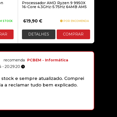
on
Processador AMD Ryzen 9 9950X
16-Core 4.3GHz-5.75Hz 64MB AM5
619,90
€
M STOCK
POR ENCOMENDA
79,90€
RAR
DETALHES
COMPRAR
THRUSTMASTER TCA YOKE PACK
BOEING EDITION
recomenda
PCBEM - Informática
439,00€
 - 20:29:20
stock e sempre atualizado. Comprei
Não tenh
 a reclamar tudo bem explicado.
gamepad 
funciona
faziam e
que sim,
com gran