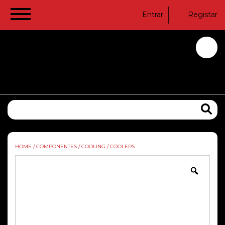
Entrar
Registar
HOME
/
COMPONENTES
/
COOLING
/
COOLERS
Zoom