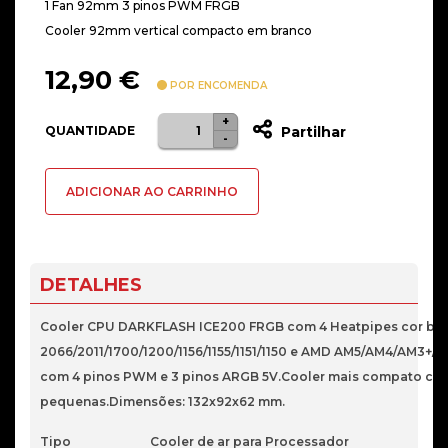
1 Fan 92mm 3 pinos PWM FRGB
Cooler 92mm vertical compacto em branco
12,90
€
POR ENCOMENDA
+
Quantidade
QUANTIDADE
Partilhar
-
de
COOLER
ADICIONAR AO CARRINHO
CPU
DARKFLASH
ICE200
FRGB
DETALHES
FAN
90MM
Cooler CPU DARKFLASH ICE200 FRGB com 4 Heatpipes cor bron
WHITE
2066/2011/1700/1200/1156/1155/1151/1150 e AMD AM5/AM4/AM3+
com 4 pinos PWM e 3 pinos ARGB 5V.Cooler mais compato co
pequenas.Dimensões: 132x92x62 mm.
Tipo
Cooler de ar para Processador