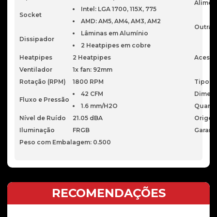
Alimen
Intel: LGA 1700, 115X, 775
Socket
AMD: AM5, AM4, AM3, AM2
Outras 
Lâminas em Alumínio
Dissipador
2 Heatpipes em cobre
Heatpipes
2 Heatpipes
Acessó
Ventilador
1x fan: 92mm
Rotação (RPM)
1800 RPM
Tipo d
42 CFM
Dimen
Fluxo e Pressão
1.6 mm/H2O
Quanti
Nível de Ruído
21.05 dBA
Orige
Iluminação
FRGB
Garant
Peso com Embalagem: 0.500
RECOMENDAÇÕES